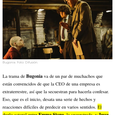
Bugonia. Foto: Difusión.
Bugonia
La trama de
va de un par de muchachos que
están convencidos de que la CEO de una empresa es
extraterrestre, así que la secuestran para hacerla confesar.
Eso, que es el inicio, desata una serie de hechos y
reacciones difíciles de predecir en varios sentidos.
El
Emma Stone
Jesse
duelo actoral entre
, la secuestrada, y