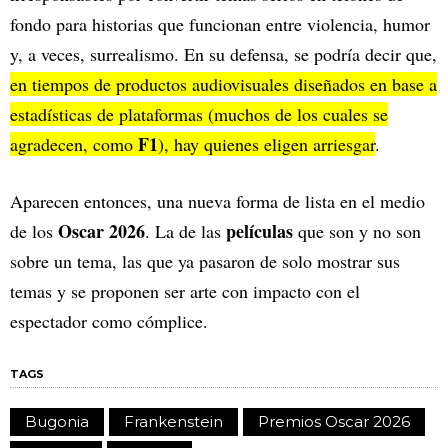
fondo para historias que funcionan entre violencia, humor
y, a veces, surrealismo. En su defensa, se podría decir que,
en tiempos de productos audiovisuales diseñados en base a
estadísticas de plataformas (muchos de los cuales se
F1
agradecen, como
), hay quienes eligen arriesgar
.
Aparecen entonces, una nueva forma de lista en el medio
Oscar 2026
películas
de los
. La de las
que son y no son
sobre un tema, las que ya pasaron de solo mostrar sus
temas y se proponen ser arte con impacto con el
espectador como cómplice.
TAGS
Bugonia
Frankenstein
Premios Oscar 2026