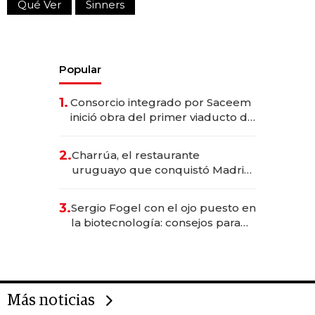
Qué Ver
Sinners
Popular
1.
Consorcio integrado por Saceem
inició obra del primer viaducto de
los Accesos Este a Montevideo;
inversión total asciende a US$ 54
2.
Charrúa, el restaurante
millones
uruguayo que conquistó Madrid:
sirve 300 cubiertos diarios, agota
reservas con un mes de
3.
Sergio Fogel con el ojo puesto en
anticipación y prepara apertura
la biotecnología: consejos para
emprendedores, oportunidades
de inversión y el rol de la IA
Más noticias