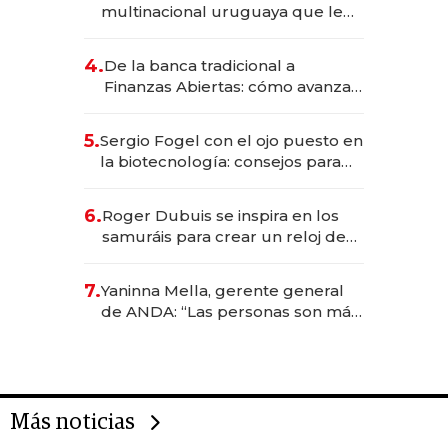
multinacional uruguaya que le
da de tejer al mundo
4.
De la banca tradicional a
Finanzas Abiertas: cómo avanza
el sistema financiero uruguayo
5.
Sergio Fogel con el ojo puesto en
la biotecnología: consejos para
emprendedores, oportunidades
de inversión y el rol de la IA
6.
Roger Dubuis se inspira en los
samuráis para crear un reloj de
US$ 384.000
7.
Yaninna Mella, gerente general
de ANDA: “Las personas son más
importantes que los problemas”
Más noticias