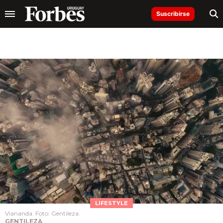
Suscribirse
LIFESTYLE
Viananda. Foto: Gentileza.
GENTILEZA