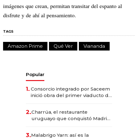
imágenes que crean, permitan transitar del espanto al
disfrute y de ahí al pensamiento.
TAGS
Amazon Prime
Qué Ver
Viananda
Popular
1.
Consorcio integrado por Saceem
inició obra del primer viaducto de
los Accesos Este a Montevideo;
inversión total asciende a US$ 54
2.
Charrúa, el restaurante
millones
uruguayo que conquistó Madrid:
sirve 300 cubiertos diarios, agota
reservas con un mes de
3.
Malabrigo Yarn: así es la
anticipación y prepara apertura