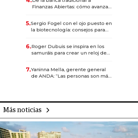
4.
De la banca tradicional a
Finanzas Abiertas: cómo avanza
el sistema financiero uruguayo
5.
Sergio Fogel con el ojo puesto en
la biotecnología: consejos para
emprendedores, oportunidades
de inversión y el rol de la IA
6.
Roger Dubuis se inspira en los
samuráis para crear un reloj de
US$ 384.000
7.
Yaninna Mella, gerente general
de ANDA: “Las personas son más
importantes que los problemas”
Más noticias