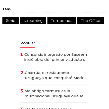
TAGS
Serie
streaming
Temporada
The Office
Popular
1.
Consorcio integrado por Saceem
inició obra del primer viaducto de
los Accesos Este a Montevideo;
inversión total asciende a US$ 54
2.
Charrúa, el restaurante
millones
uruguayo que conquistó Madrid:
sirve 300 cubiertos diarios, agota
reservas con un mes de
3.
Malabrigo Yarn: así es la
anticipación y prepara apertura
multinacional uruguaya que le
da de tejer al mundo