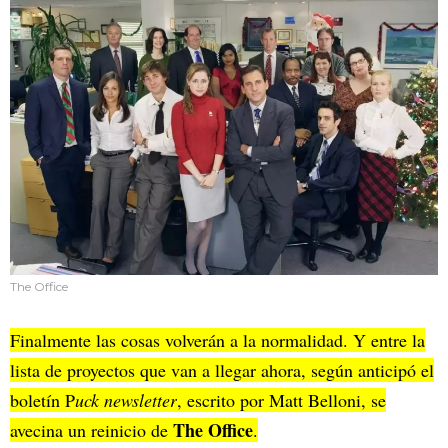
The Office
Finalmente las cosas volverán a la normalidad. Y entre la
lista de proyectos que van a llegar ahora, según anticipó el
boletín P
uck newsletter
, escrito por Matt Belloni, se
The Office
avecina un reinicio de
.