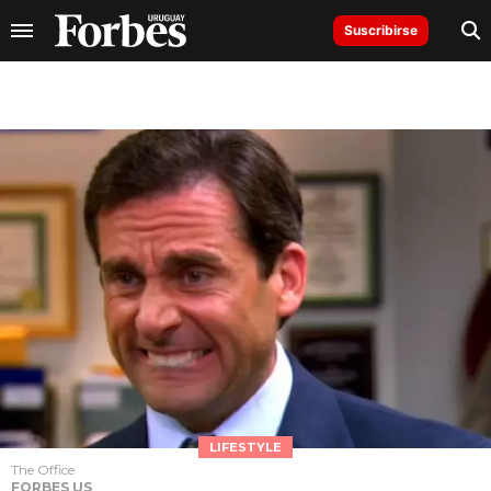
Suscribirse
LIFESTYLE
The Office
FORBES US