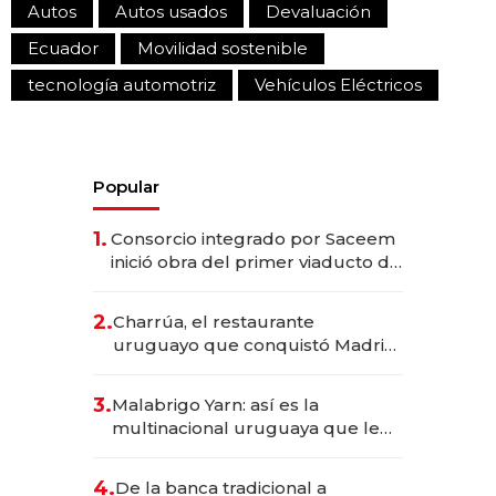
Autos
Autos usados
Devaluación
Ecuador
Movilidad sostenible
tecnología automotriz
Vehículos Eléctricos
Popular
1.
Consorcio integrado por Saceem
inició obra del primer viaducto de
los Accesos Este a Montevideo;
inversión total asciende a US$ 54
2.
Charrúa, el restaurante
millones
uruguayo que conquistó Madrid:
sirve 300 cubiertos diarios, agota
reservas con un mes de
3.
Malabrigo Yarn: así es la
anticipación y prepara apertura
multinacional uruguaya que le
da de tejer al mundo
4.
De la banca tradicional a