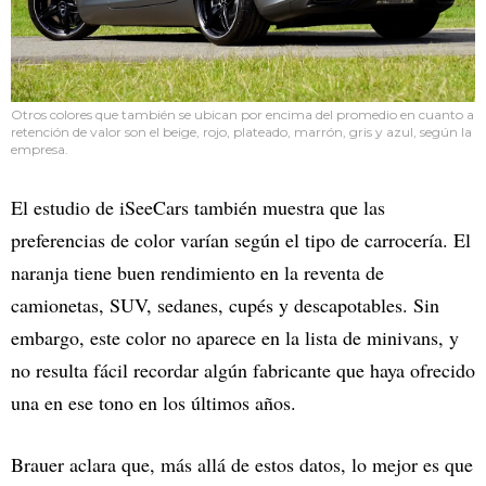
Otros colores que también se ubican por encima del promedio en cuanto a
retención de valor son el beige, rojo, plateado, marrón, gris y azul, según la
empresa.
El estudio de iSeeCars también muestra que las
preferencias de color varían según el tipo de carrocería. El
naranja tiene buen rendimiento en la reventa de
camionetas, SUV, sedanes, cupés y descapotables. Sin
embargo, este color no aparece en la lista de minivans, y
no resulta fácil recordar algún fabricante que haya ofrecido
una en ese tono en los últimos años.
Brauer aclara que, más allá de estos datos, lo mejor es que