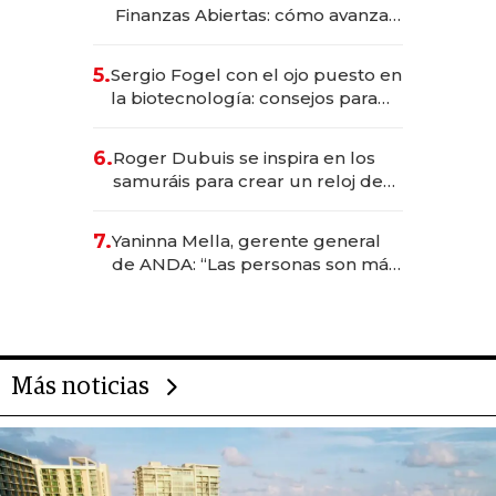
Finanzas Abiertas: cómo avanza
el sistema financiero uruguayo
5.
Sergio Fogel con el ojo puesto en
la biotecnología: consejos para
emprendedores, oportunidades
de inversión y el rol de la IA
6.
Roger Dubuis se inspira en los
samuráis para crear un reloj de
US$ 384.000
7.
Yaninna Mella, gerente general
de ANDA: “Las personas son más
importantes que los problemas”
Más noticias