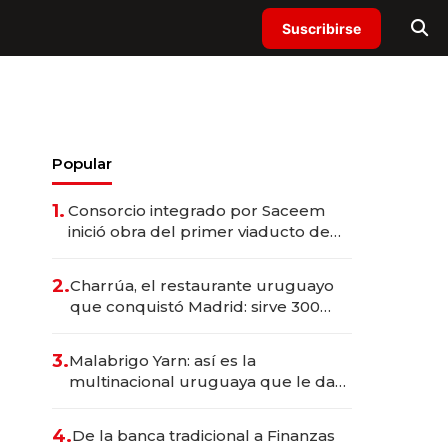
Suscribirse
Popular
1.
Consorcio integrado por Saceem
inició obra del primer viaducto de
los Accesos Este a Montevideo;
inversión total asciende a US$ 54
2.
Charrúa, el restaurante uruguayo
millones
que conquistó Madrid: sirve 300
cubiertos diarios, agota reservas
con un mes de anticipación y
3.
Malabrigo Yarn: así es la
prepara apertura
multinacional uruguaya que le da
de tejer al mundo
4.
De la banca tradicional a Finanzas