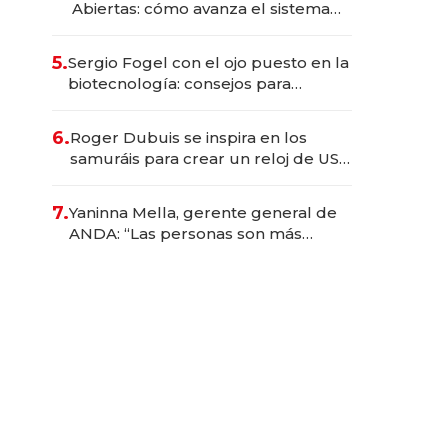
Abiertas: cómo avanza el sistema
financiero uruguayo
5.
Sergio Fogel con el ojo puesto en la
biotecnología: consejos para
emprendedores, oportunidades de
inversión y el rol de la IA
6.
Roger Dubuis se inspira en los
samuráis para crear un reloj de US$
384.000
7.
Yaninna Mella, gerente general de
ANDA: “Las personas son más
importantes que los problemas”