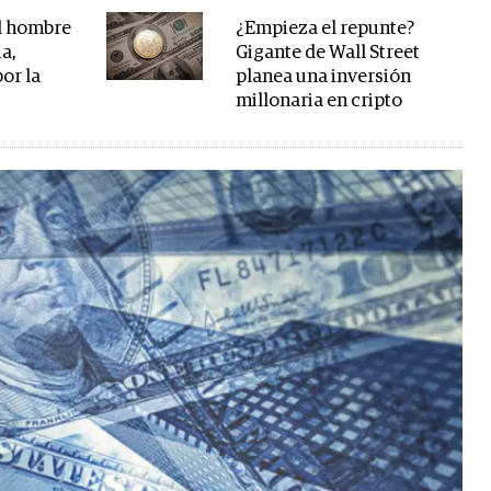
l hombre
¿Empieza el repunte?
a,
Gigante de Wall Street
or la
planea una inversión
millonaria en cripto