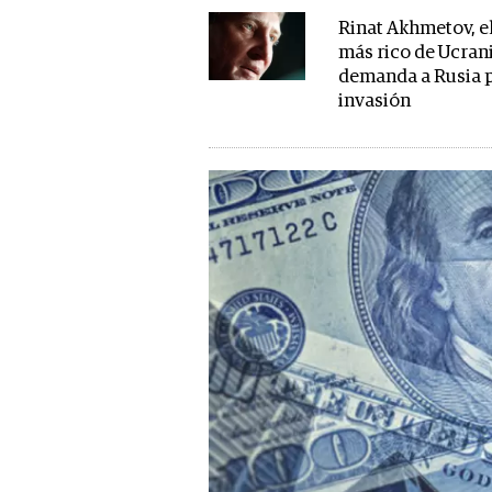
Rinat Akhmetov, e
más rico de Ucrani
demanda a Rusia p
invasión