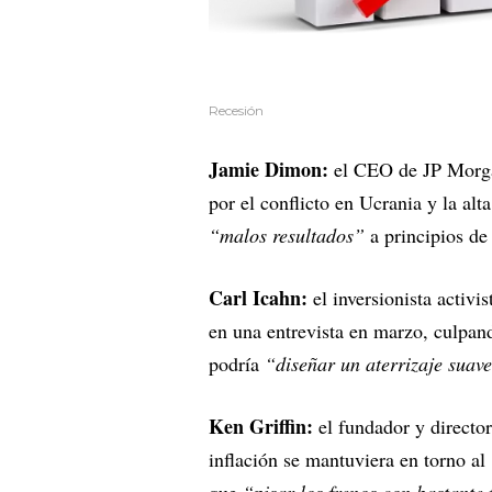
Recesión
Jamie Dimon:
el CEO de JP Morga
por el conflicto en Ucrania y la alt
“malos resultados”
a principios de
Carl Icahn:
el inversionista activi
en una entrevista en marzo, culpand
podría
“diseñar un aterrizaje suav
Ken Griffin:
el fundador y director
inflación se mantuviera en torno a
que
“pisar los frenos con bastante