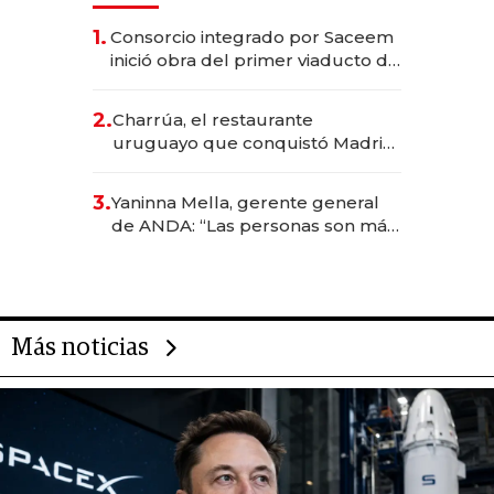
1.
Consorcio integrado por Saceem
inició obra del primer viaducto de
los Accesos Este a Montevideo;
inversión total asciende a US$ 54
2.
Charrúa, el restaurante
millones
uruguayo que conquistó Madrid:
sirve 300 cubiertos diarios, agota
reservas con un mes de
3.
Yaninna Mella, gerente general
anticipación y prepara apertura
de ANDA: “Las personas son más
importantes que los problemas”
Más noticias