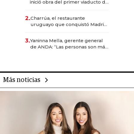
inició obra del primer viaducto de
los Accesos Este a Montevideo;
inversión total asciende a US$ 54
2.
Charrúa, el restaurante
millones
uruguayo que conquistó Madrid:
sirve 300 cubiertos diarios, agota
reservas con un mes de
3.
Yaninna Mella, gerente general
anticipación y prepara apertura
de ANDA: “Las personas son más
importantes que los problemas”
Más noticias