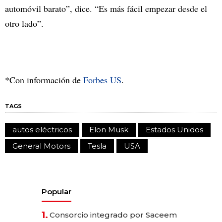
automóvil barato”, dice. “Es más fácil empezar desde el
otro lado”.
*Con información de
Forbes US
.
TAGS
autos eléctricos
Elon Musk
Estados Unidos
General Motors
Tesla
USA
Popular
1.
Consorcio integrado por Saceem