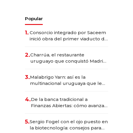
Popular
1.
Consorcio integrado por Saceem
inició obra del primer viaducto de
los Accesos Este a Montevideo;
inversión total asciende a US$ 54
2.
Charrúa, el restaurante
millones
uruguayo que conquistó Madrid:
sirve 300 cubiertos diarios, agota
reservas con un mes de
3.
Malabrigo Yarn: así es la
anticipación y prepara apertura
multinacional uruguaya que le
da de tejer al mundo
4.
De la banca tradicional a
Finanzas Abiertas: cómo avanza
el sistema financiero uruguayo
5.
Sergio Fogel con el ojo puesto en
la biotecnología: consejos para