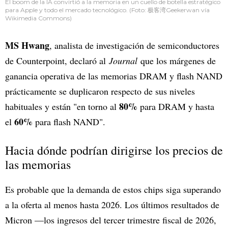
El boom de la IA convirtió a la memoria en un cuello de botella estratégico
para Apple y todo el mercado tecnológico. (Foto: 极客湾Geekerwan vía
Wikimedia Commons)
MS Hwang
, analista de investigación de semiconductores
de Counterpoint, declaró al
Journal
que los márgenes de
ganancia operativa de las memorias DRAM y flash NAND
prácticamente se duplicaron respecto de sus niveles
80%
habituales y están "en torno al
para DRAM y hasta
60%
el
para flash NAND".
Hacia dónde podrían dirigirse los precios de
las memorias
Es probable que la demanda de estos chips siga superando
a la oferta al menos hasta 2026. Los últimos resultados de
Micron —los ingresos del tercer trimestre fiscal de 2026,