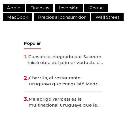
Apple
Finanzas
Inversión
iPhone
MacBook
Precios al consumidor
Wall Street
Popular
1.
Consorcio integrado por Saceem
inició obra del primer viaducto de
los Accesos Este a Montevideo;
inversión total asciende a US$ 54
2.
Charrúa, el restaurante
millones
uruguayo que conquistó Madrid:
sirve 300 cubiertos diarios, agota
reservas con un mes de
3.
Malabrigo Yarn: así es la
anticipación y prepara apertura
multinacional uruguaya que le
da de tejer al mundo