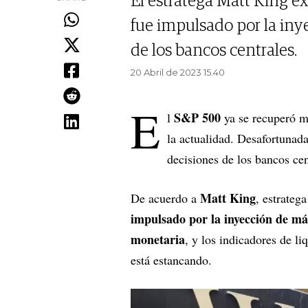
El estratega Matt King ex
fue impulsado por la iny
de los bancos centrales.
20 Abril de 2023 15.40
E
S&P 500
l
ya se recuperó m
la actualidad. Desafortunad
decisiones de los bancos cen
Matt King
De acuerdo a
, estrateg
impulsado por la inyección de más
monetaria
, y los indicadores de li
está estancando.