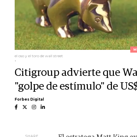
M
el oso y el toro de wall street
-
Citigroup advierte que Wal
"golpe de estímulo" de US
Forbes Digital
SHARE