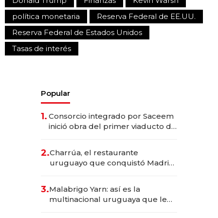
Donald Trump
Finanzas
Kevin Warsh
política monetaria
Reserva Federal de EE.UU.
Reserva Federal de Estados Unidos
Tasas de interés
Popular
1.
Consorcio integrado por Saceem
inició obra del primer viaducto de
los Accesos Este a Montevideo;
inversión total asciende a US$ 54
2.
Charrúa, el restaurante
millones
uruguayo que conquistó Madrid:
sirve 300 cubiertos diarios, agota
reservas con un mes de
3.
Malabrigo Yarn: así es la
anticipación y prepara apertura
multinacional uruguaya que le
da de tejer al mundo