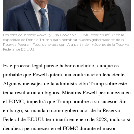
Los roles de Jerome Powell y Lisa Cook en el FOMC podrían influir en la
capacidad de Donald Trump para nombrar nuevos gobernadores de la
Reserva Federal. (Foto: generada con IA a partir de imágenes de la Reserva
Federal de EE.UU.)
Este proceso legal parece haber concluido, aunque es
probable que Powell quiera una confirmación fehaciente.
Algunos mensajes de la administración Trump sobre este
tema resultaron ambiguos. Mientras Powell permanezca en
el FOMC, impedirá que Trump nombre a su sucesor. Sin
embargo, su mandato como gobernador de la Reserva
Federal de EE.UU. terminaría en enero de 2028, incluso si
decidiera permanecer en el FOMC durante el mayor