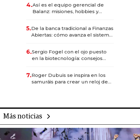
4.
Así es el equipo gerencial de
Balanz: misiones, hobbies y
metas para este año
5.
De la banca tradicional a Finanzas
Abiertas: cómo avanza el sistema
financiero uruguayo
6.
Sergio Fogel con el ojo puesto
en la biotecnología: consejos
para emprendedores,
oportunidades de inversión y el
7.
Roger Dubuis se inspira en los
rol de la IA
samuráis para crear un reloj de
US$ 384.000
Más noticias