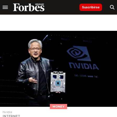
Suscribirse
MONEY
Nvidia
INTERNET