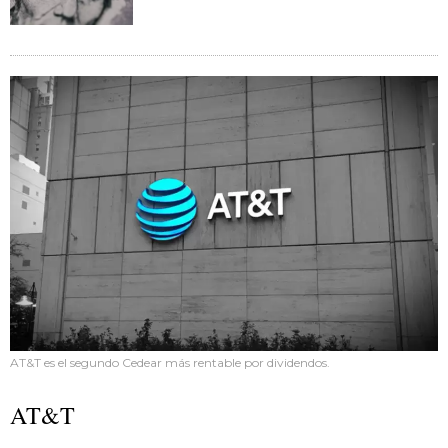
AT&T es el segundo Cedear más rentable por dividendos.
AT&T