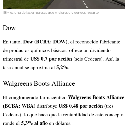
IBM es una de las empresas que mejores dividendos reparte.
Dow
Dow (BCBA: DOW)
En tanto,
, el reconocido fabricante
de productos químicos básicos, ofrece un dividendo
US$ 0,7 por acción
trimestral de
(seis Cedears). Así, la
5,2%
tasa anual se aproxima al
.
Walgreens Boots Alliance
Walgreens Boots Alliance
El conglomerado farmacéutico
(BCBA: WBA)
US$ 0,48 por acción
distribuye
(tres
Cedears), lo que hace que la rentabilidad de este concepto
5,3% al año
ronde el
en dólares.