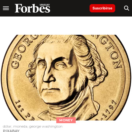
Suscribirse
MONEY
dólar, moneda, george washington
PIXABAY