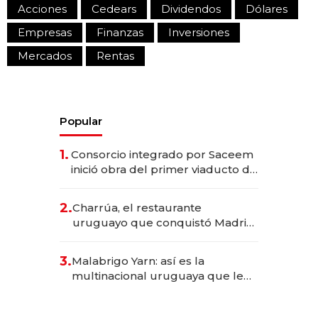
Acciones
Cedears
Dividendos
Dólares
Empresas
Finanzas
Inversiones
Mercados
Rentas
Popular
1.
Consorcio integrado por Saceem
inició obra del primer viaducto de
los Accesos Este a Montevideo;
inversión total asciende a US$ 54
2.
Charrúa, el restaurante
millones
uruguayo que conquistó Madrid:
sirve 300 cubiertos diarios, agota
reservas con un mes de
3.
Malabrigo Yarn: así es la
anticipación y prepara apertura
multinacional uruguaya que le
da de tejer al mundo