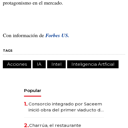
protagonismo en el mercado.
Con información de
Forbes US.
TAGS
Acciones
IA
Intel
Inteligencia Artficial
Popular
1.
Consorcio integrado por Saceem
inició obra del primer viaducto de
los Accesos Este a Montevideo;
inversión total asciende a US$ 54
2.
Charrúa, el restaurante
millones