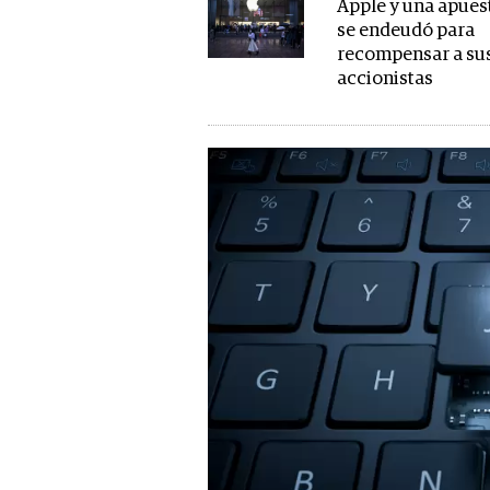
Apple y una apues
se endeudó para
recompensar a su
accionistas