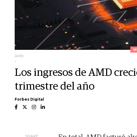
M
AMD
.
Los ingresos de AMD crec
trimestre del año
Forbes Digital
SHARE