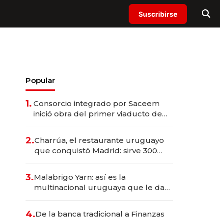
Suscribirse
Popular
1.
Consorcio integrado por Saceem
inició obra del primer viaducto de
los Accesos Este a Montevideo;
inversión total asciende a US$ 54
2.
Charrúa, el restaurante uruguayo
millones
que conquistó Madrid: sirve 300
cubiertos diarios, agota reservas
con un mes de anticipación y
3.
Malabrigo Yarn: así es la
prepara apertura
multinacional uruguaya que le da
de tejer al mundo
4.
De la banca tradicional a Finanzas