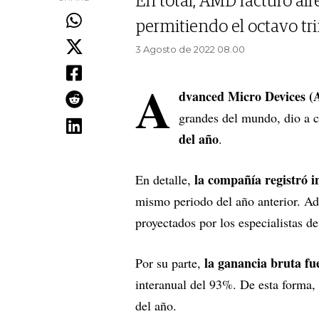
En total, AMD facturó al
permitiendo el octavo tr
3 Agosto de 2022 08.00
A
dvanced Micro Devices 
grandes del mundo, dio a 
del año
.
la compañía registró
i
En detalle,
mismo periodo del año anterior. Ad
proyectados por los especialistas de
la ganancia bruta fu
Por su parte,
interanual del 93%. De esta forma,
del año.