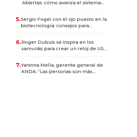
Abiertas: cómo avanza el sistema
financiero uruguayo
5.
Sergio Fogel con el ojo puesto en la
biotecnología: consejos para
emprendedores, oportunidades de
inversión y el rol de la IA
6.
Roger Dubuis se inspira en los
samuráis para crear un reloj de US$
384.000
7.
Yaninna Mella, gerente general de
ANDA: “Las personas son más
importantes que los problemas”