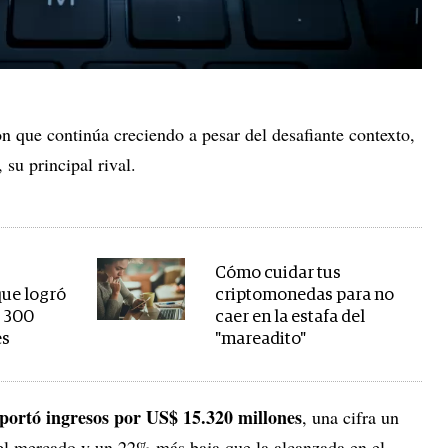
que continúa creciendo a pesar del desafiante contexto,
 su principal rival.
Cómo cuidar tus
que logró
criptomonedas para no
e 300
caer en la estafa del
es
"mareadito"
portó ingresos por US$ 15.320 millones
, una cifra un
el mercado y un 22% más baja que la alcanzada en el