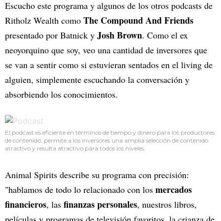
Escucho este programa y algunos de los otros podcasts de
The Compound And Friends
Ritholz Wealth como
Josh Brown
presentado por Batnick y
. Como el ex
neoyorquino que soy, veo una cantidad de inversores que
se van a sentir como si estuvieran sentados en el living de
alguien, simplemente escuchando la conversación y
absorbiendo los conocimientos.
El podcast es eficiente en términos de tiempo y dinero para los productores
de contenido, permite a los inversores una amplia selección de contenido
atractivo y resulta atractivo para todos los niveles.
Animal Spirits describe su programa con precisión:
mercados
"hablamos de todo lo relacionado con los
financieros
finanzas personales
, las
, nuestros libros,
películas y programas de televisión favoritos, la crianza de