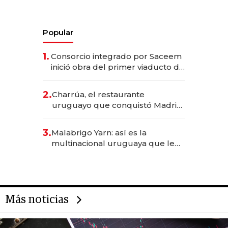
Popular
1.
Consorcio integrado por Saceem
inició obra del primer viaducto de
los Accesos Este a Montevideo;
inversión total asciende a US$ 54
2.
Charrúa, el restaurante
millones
uruguayo que conquistó Madrid:
sirve 300 cubiertos diarios, agota
reservas con un mes de
3.
Malabrigo Yarn: así es la
anticipación y prepara apertura
multinacional uruguaya que le
da de tejer al mundo
Más noticias