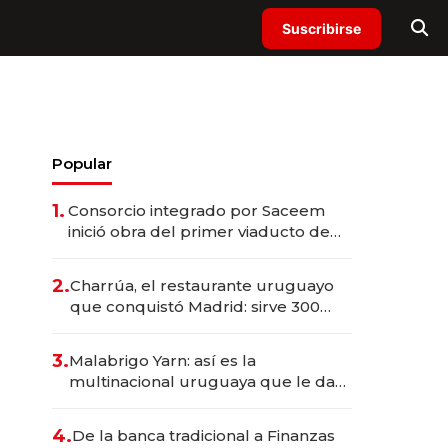
Suscribirse
Popular
1.
Consorcio integrado por Saceem
inició obra del primer viaducto de
los Accesos Este a Montevideo;
inversión total asciende a US$ 54
2.
Charrúa, el restaurante uruguayo
millones
que conquistó Madrid: sirve 300
cubiertos diarios, agota reservas
con un mes de anticipación y
3.
Malabrigo Yarn: así es la
prepara apertura
multinacional uruguaya que le da
de tejer al mundo
4.
De la banca tradicional a Finanzas