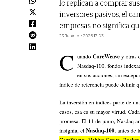
lo replican a comprar su
inversores pasivos, el ca
empresas no significa que
23 Junio de 2026 13.03
C
CoreWeave
uando
y otras 
Nasdaq-100, fondos indexa
en sus acciones, sin excepci
índice de referencia puede definir 
La inversión en índices parte de un
casos, esa es su mayor virtud. Cada
promesa. El 11 de junio, Nasdaq an
Nasdaq-100
insignia, el
, antes de 
CoreWeave, Nebius Group, Rocket 