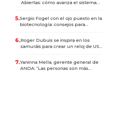
Abiertas: cómo avanza el sistema
financiero uruguayo
5.
Sergio Fogel con el ojo puesto en la
biotecnología: consejos para
emprendedores, oportunidades de
inversión y el rol de la IA
6.
Roger Dubuis se inspira en los
samuráis para crear un reloj de US$
384.000
7.
Yaninna Mella, gerente general de
ANDA: “Las personas son más
importantes que los problemas”