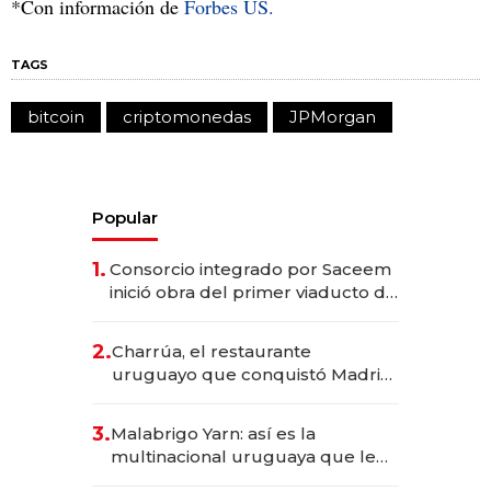
*Con información de
Forbes US.
TAGS
bitcoin
criptomonedas
JPMorgan
Popular
1.
Consorcio integrado por Saceem
inició obra del primer viaducto de
los Accesos Este a Montevideo;
inversión total asciende a US$ 54
2.
Charrúa, el restaurante
millones
uruguayo que conquistó Madrid:
sirve 300 cubiertos diarios, agota
reservas con un mes de
3.
Malabrigo Yarn: así es la
anticipación y prepara apertura
multinacional uruguaya que le
da de tejer al mundo