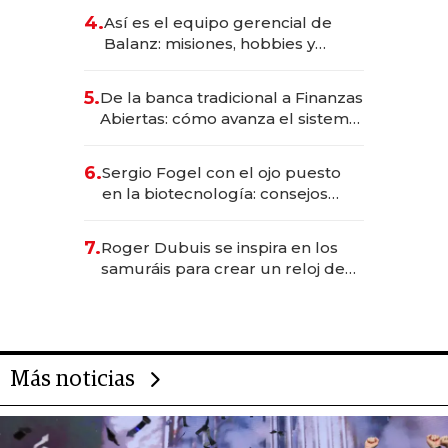
4.
Así es el equipo gerencial de
Balanz: misiones, hobbies y
metas para este año
5.
De la banca tradicional a Finanzas
Abiertas: cómo avanza el sistema
financiero uruguayo
6.
Sergio Fogel con el ojo puesto
en la biotecnología: consejos
para emprendedores,
oportunidades de inversión y el
7.
Roger Dubuis se inspira en los
rol de la IA
samuráis para crear un reloj de
US$ 384.000
Más noticias