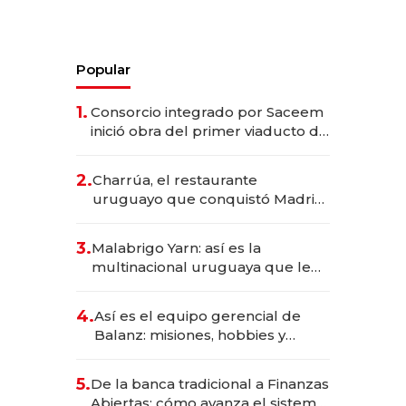
Popular
1.
Consorcio integrado por Saceem
inició obra del primer viaducto de
los Accesos Este a Montevideo;
inversión total asciende a US$ 54
2.
Charrúa, el restaurante
millones
uruguayo que conquistó Madrid:
sirve 300 cubiertos diarios, agota
reservas con un mes de
3.
Malabrigo Yarn: así es la
anticipación y prepara apertura
multinacional uruguaya que le
da de tejer al mundo
4.
Así es el equipo gerencial de
Balanz: misiones, hobbies y
metas para este año
5.
De la banca tradicional a Finanzas
Abiertas: cómo avanza el sistema