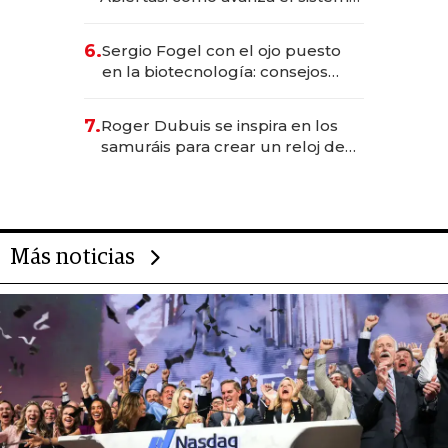
financiero uruguayo
6.
Sergio Fogel con el ojo puesto
en la biotecnología: consejos
para emprendedores,
oportunidades de inversión y el
7.
Roger Dubuis se inspira en los
rol de la IA
samuráis para crear un reloj de
US$ 384.000
Más noticias