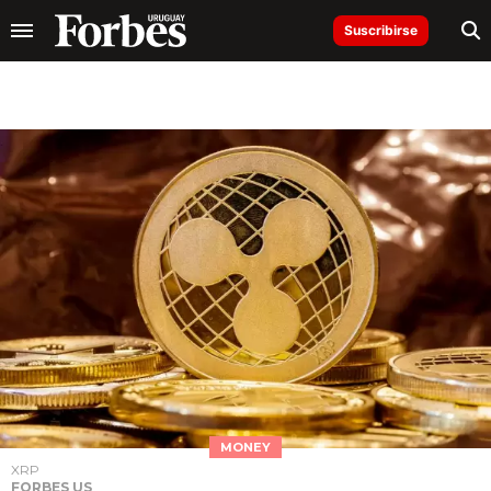
Suscribirse
MONEY
XRP
FORBES US