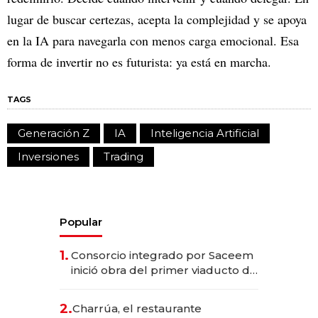
lugar de buscar certezas, acepta la complejidad y se apoya
en la IA para navegarla con menos carga emocional. Esa
forma de invertir no es futurista: ya está en marcha.
TAGS
Generación Z
IA
Inteligencia Artificial
Inversiones
Trading
Popular
1.
Consorcio integrado por Saceem
inició obra del primer viaducto de
los Accesos Este a Montevideo;
inversión total asciende a US$ 54
2.
Charrúa, el restaurante
millones