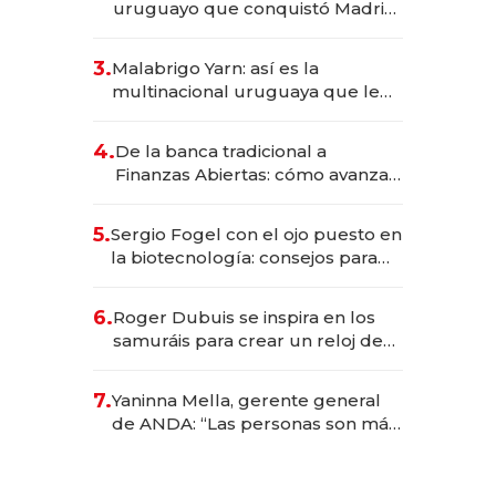
uruguayo que conquistó Madrid:
sirve 300 cubiertos diarios, agota
reservas con un mes de
3.
Malabrigo Yarn: así es la
anticipación y prepara apertura
multinacional uruguaya que le
da de tejer al mundo
4.
De la banca tradicional a
Finanzas Abiertas: cómo avanza
el sistema financiero uruguayo
5.
Sergio Fogel con el ojo puesto en
la biotecnología: consejos para
emprendedores, oportunidades
de inversión y el rol de la IA
6.
Roger Dubuis se inspira en los
samuráis para crear un reloj de
US$ 384.000
7.
Yaninna Mella, gerente general
de ANDA: “Las personas son más
importantes que los problemas”