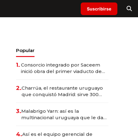
Suscribirse
Popular
1.
Consorcio integrado por Saceem
inició obra del primer viaducto de
los Accesos Este a Montevideo;
inversión total asciende a US$ 54
2.
Charrúa, el restaurante uruguayo
millones
que conquistó Madrid: sirve 300
cubiertos diarios, agota reservas
con un mes de anticipación y
3.
Malabrigo Yarn: así es la
prepara apertura
multinacional uruguaya que le da
de tejer al mundo
4.
Así es el equipo gerencial de