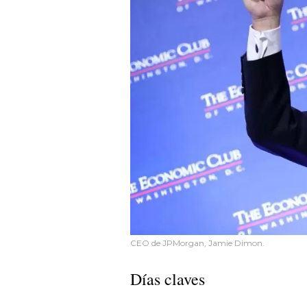
CEO de JPMorgan, Jamie Dimon.
Días claves