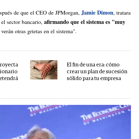
Jamie Dimon
después de que el CEO de JPMorgan,
, tratara
afirmando que el sistema es "muy
 el sector bancario,
 verán otras grietas en el sistema".
proyecta
El fin de una era: cómo
cionario
crear un plan de sucesión
detendrá
sólido para tu empresa