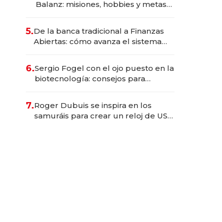
Balanz: misiones, hobbies y metas
para este año
5.
De la banca tradicional a Finanzas
Abiertas: cómo avanza el sistema
financiero uruguayo
6.
Sergio Fogel con el ojo puesto en la
biotecnología: consejos para
emprendedores, oportunidades de
inversión y el rol de la IA
7.
Roger Dubuis se inspira en los
samuráis para crear un reloj de US$
384.000