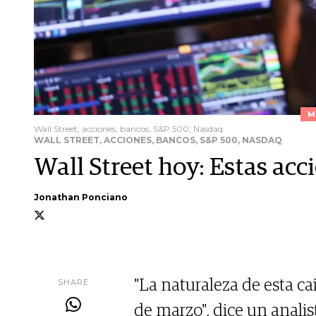
M
Wall Street, acciones, bancos, S&P 500, Nasdaq
WALL STREET, ACCIONES, BANCOS, S&P 500, NASDAQ
Wall Street hoy: Estas acc
Jonathan Ponciano
SHARE
"La naturaleza de esta caí
de marzo", dice un analis