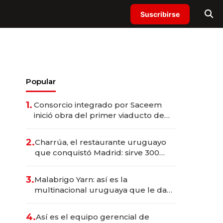
Suscribirse
Popular
1.
Consorcio integrado por Saceem
inició obra del primer viaducto de
los Accesos Este a Montevideo;
inversión total asciende a US$ 54
2.
Charrúa, el restaurante uruguayo
millones
que conquistó Madrid: sirve 300
cubiertos diarios, agota reservas
con un mes de anticipación y
3.
Malabrigo Yarn: así es la
prepara apertura
multinacional uruguaya que le da
de tejer al mundo
4.
Así es el equipo gerencial de