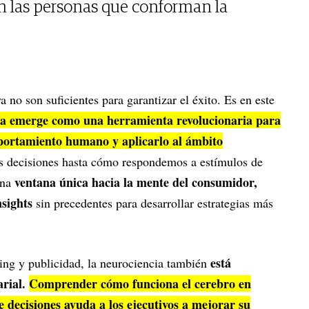
n las personas que conforman la
ya no son suficientes para garantizar el éxito. Es en este
ia emerge como una herramienta revolucionaria para
ortamiento humano y aplicarlo al ámbito
decisiones hasta cómo respondemos a estímulos de
ventana única hacia la mente del consumidor,
una
sights
sin precedentes para desarrollar estrategias más
está
ing y publicidad, la neurociencia también
arial.
Comprender cómo funciona el cerebro en
e decisiones ayuda a los ejecutivos a mejorar su