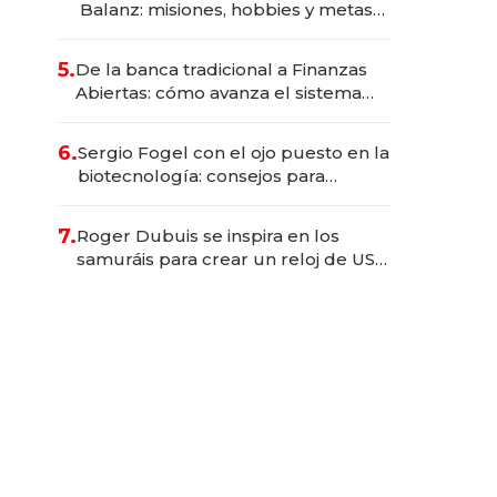
Balanz: misiones, hobbies y metas
para este año
5.
De la banca tradicional a Finanzas
Abiertas: cómo avanza el sistema
financiero uruguayo
6.
Sergio Fogel con el ojo puesto en la
biotecnología: consejos para
emprendedores, oportunidades de
inversión y el rol de la IA
7.
Roger Dubuis se inspira en los
samuráis para crear un reloj de US$
384.000