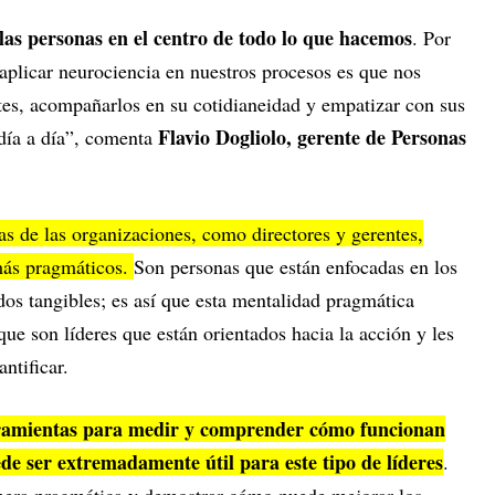
 las personas en el centro de todo lo que hacemos
. Por
 aplicar neurociencia en nuestros procesos es que nos
ntes, acompañarlos en su cotidianeidad y empatizar con sus
Flavio Dogliolo, gerente de Personas
 día a día”, comenta
as de las organizaciones, como directores y gerentes,
más pragmáticos.
Son personas que están enfocadas en los
ados tangibles; es así que esta mentalidad pragmática
que son líderes que están orientados hacia la acción y les
ntificar.
rramientas para medir y comprender cómo funcionan
ede ser extremadamente útil para este tipo de líderes
.