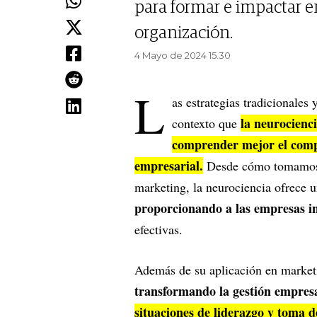
para formar e impactar e
organización.
4 Mayo de 2024 15.30
L
as estrategias tradicionales 
la neurocienc
contexto que
comprender mejor el comp
empresarial.
Desde cómo tomamos 
marketing, la neurociencia ofrece 
proporcionando a las empresas in
efectivas.
Además de su aplicación en market
transformando la gestión empres
situaciones de liderazgo y toma d