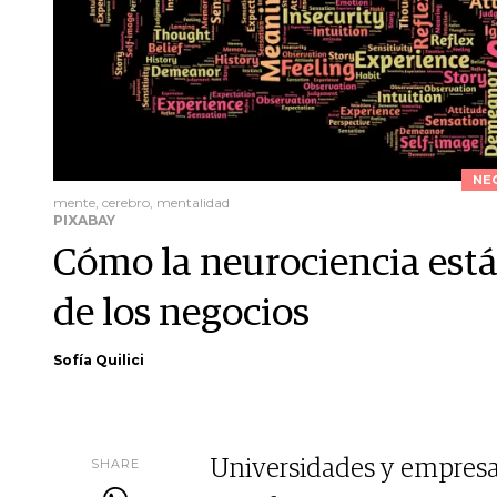
NE
mente, cerebro, mentalidad
PIXABAY
Cómo la neurociencia est
de los negocios
Sofía Quilici
SHARE
Universidades y empresas