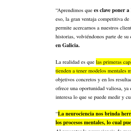
es clave poner a
“Aprendimos que
eso, la gran ventaja competitiva de
permite acercarnos a nuestros clie
historias, volviéndonos parte de su
en Galicia.
La realidad es que
las primeras cap
tienden a tener modelos mentales 
objetivos concretos y en los result
ofrece una oportunidad valiosa, ya 
interesa lo que se puede medir y cua
La neurociencia nos brinda he
“
los procesos mentales, lo cual pu