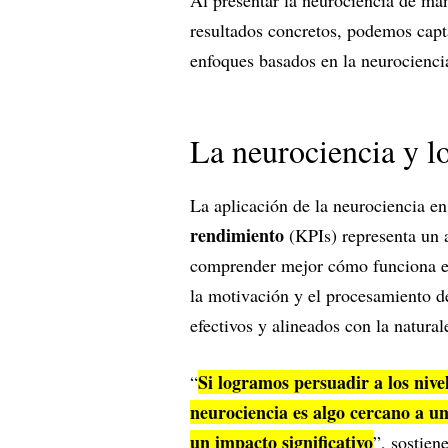
Al presentar la neurociencia de m
resultados concretos, podemos capta
enfoques basados en la neurocienci
La neurociencia y l
La aplicación de la neurociencia en
rendimiento
(KPIs) representa un a
comprender mejor cómo funciona el
la motivación y el procesamiento d
efectivos y alineados con la natura
Si logramos persuadir a los nive
“
neurociencia es algo cercano a u
un impacto significativo
”, sostien