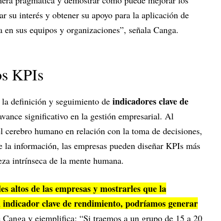
anera pragmática y demostrar cómo puede mejorar los
r su interés y obtener su apoyo para la aplicación de
a en sus equipos y organizaciones”, señala Canga.
os KPIs
indicadores clave de
 la definición y seguimiento de
vance significativo en la gestión empresarial. Al
 cerebro humano en relación con la toma de decisiones,
e la información, las empresas pueden diseñar KPIs más
leza intrínseca de la mente humana.
les altos de las empresas y mostrarles que la
n indicador clave de rendimiento, podríamos generar
e Canga y ejemplifica: “Si traemos a un grupo de 15 a 20