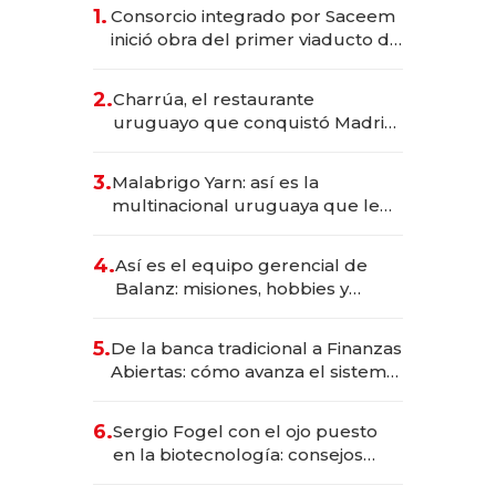
1.
Consorcio integrado por Saceem
inició obra del primer viaducto de
los Accesos Este a Montevideo;
inversión total asciende a US$ 54
2.
Charrúa, el restaurante
millones
uruguayo que conquistó Madrid:
sirve 300 cubiertos diarios, agota
reservas con un mes de
3.
Malabrigo Yarn: así es la
anticipación y prepara apertura
multinacional uruguaya que le
da de tejer al mundo
4.
Así es el equipo gerencial de
Balanz: misiones, hobbies y
metas para este año
5.
De la banca tradicional a Finanzas
Abiertas: cómo avanza el sistema
financiero uruguayo
6.
Sergio Fogel con el ojo puesto
en la biotecnología: consejos
para emprendedores,