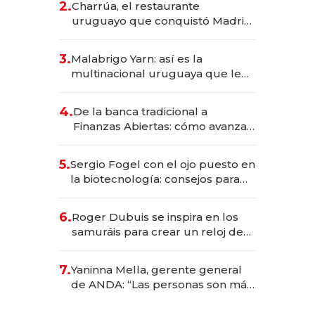
2.
Charrúa, el restaurante
millones
uruguayo que conquistó Madrid:
sirve 300 cubiertos diarios, agota
reservas con un mes de
3.
Malabrigo Yarn: así es la
anticipación y prepara apertura
multinacional uruguaya que le
da de tejer al mundo
4.
De la banca tradicional a
Finanzas Abiertas: cómo avanza
el sistema financiero uruguayo
5.
Sergio Fogel con el ojo puesto en
la biotecnología: consejos para
emprendedores, oportunidades
de inversión y el rol de la IA
6.
Roger Dubuis se inspira en los
samuráis para crear un reloj de
US$ 384.000
7.
Yaninna Mella, gerente general
de ANDA: “Las personas son más
importantes que los problemas”