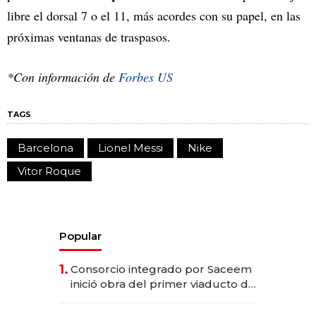
libre el dorsal 7 o el 11, más acordes con su papel, en las
próximas ventanas de traspasos.
*Con información de
Forbes US
TAGS
Barcelona
Lionel Messi
Nike
Vitor Roque
Popular
1.
Consorcio integrado por Saceem
inició obra del primer viaducto de
los Accesos Este a Montevideo;
inversión total asciende a US$ 54