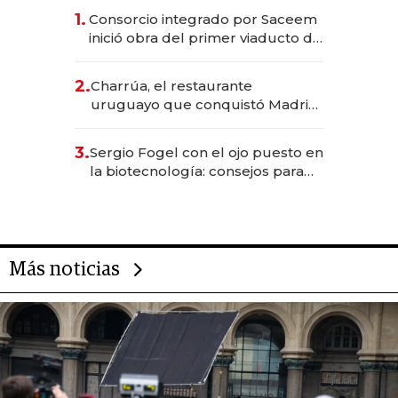
1.
Consorcio integrado por Saceem
inició obra del primer viaducto de
los Accesos Este a Montevideo;
inversión total asciende a US$ 54
2.
Charrúa, el restaurante
millones
uruguayo que conquistó Madrid:
sirve 300 cubiertos diarios, agota
reservas con un mes de
3.
Sergio Fogel con el ojo puesto en
anticipación y prepara apertura
la biotecnología: consejos para
emprendedores, oportunidades
de inversión y el rol de la IA
Más noticias