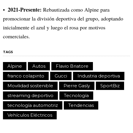
2021-Presente:
Rebautizada como Alpine para
promocionar la división deportiva del grupo, adoptando
inicialmente el azul y luego el rosa por motivos
comerciales.
TAGS
Alpine
Autos
Flavio Briatore
franco colapinto
Gucci
Industria deportiva
Movilidad sostenible
Pierre Gasly
SportBiz
streaming deportivo
Tecnología
tecnología automotriz
Tendencias
Vehículos Eléctricos