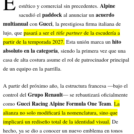
E
Alpine
estético y comercial sin precedentes.
paddock
acuerdo
sacudió el
al anunciar un
multianual
Gucci
con
, la prestigiosa firma italiana de
lujo, que
pasará a ser el
title partner
de la escudería a
hito
partir de la temporada 2027.
Esta unión marca un
absoluto en la categoría
, siendo la primera vez que una
casa de alta costura asume el rol de patrocinador principal
de un equipo en la parrilla.
A partir del próximo año, la estructura francesa —bajo el
Grupo Renault
control del
— se rebautizará oficialmente
Gucci Racing Alpine Formula One Team
como
.
La
alianza no solo modificará la nomenclatura, sino que
implicará un rediseño total de la identidad visual.
De
hecho, ya se dio a conocer un nuevo emblema en tonos