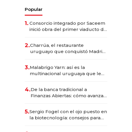
Popular
1.
Consorcio integrado por Saceem
inició obra del primer viaducto de
los Accesos Este a Montevideo;
inversión total asciende a US$ 54
2.
Charrúa, el restaurante
millones
uruguayo que conquistó Madrid:
sirve 300 cubiertos diarios, agota
reservas con un mes de
3.
Malabrigo Yarn: así es la
anticipación y prepara apertura
multinacional uruguaya que le
da de tejer al mundo
4.
De la banca tradicional a
Finanzas Abiertas: cómo avanza
el sistema financiero uruguayo
5.
Sergio Fogel con el ojo puesto en
la biotecnología: consejos para
emprendedores, oportunidades
de inversión y el rol de la IA