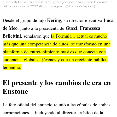
que la estética de Gucci tomará el protagonismo absoluto en la carrocería
del monoplaza de 2027. (Foto: Instagram @FrancoColapinto)
Kering
Luca
Desde el grupo de lujo
, su director ejecutivo
de Meo
Gucci
Francesca
, junto a la presidenta de
,
Bellettini
, señalaron que
la Fórmula 1 actual es mucho
más que una competencia de autos: se transformó en una
plataforma de entretenimiento masivo que conecta con
audiencias globales, jóvenes y con un creciente público
femenino.
El presente y los cambios de era en
Enstone
La foto oficial del anuncio reunió a las cúpulas de ambas
corporaciones —incluyendo al director artístico de la