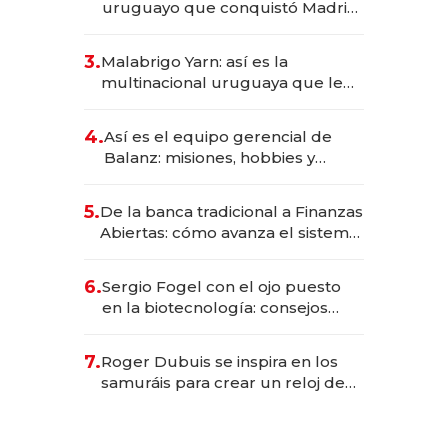
uruguayo que conquistó Madrid:
sirve 300 cubiertos diarios, agota
reservas con un mes de
3.
Malabrigo Yarn: así es la
anticipación y prepara apertura
multinacional uruguaya que le
da de tejer al mundo
4.
Así es el equipo gerencial de
Balanz: misiones, hobbies y
metas para este año
5.
De la banca tradicional a Finanzas
Abiertas: cómo avanza el sistema
financiero uruguayo
6.
Sergio Fogel con el ojo puesto
en la biotecnología: consejos
para emprendedores,
oportunidades de inversión y el
7.
Roger Dubuis se inspira en los
rol de la IA
samuráis para crear un reloj de
US$ 384.000