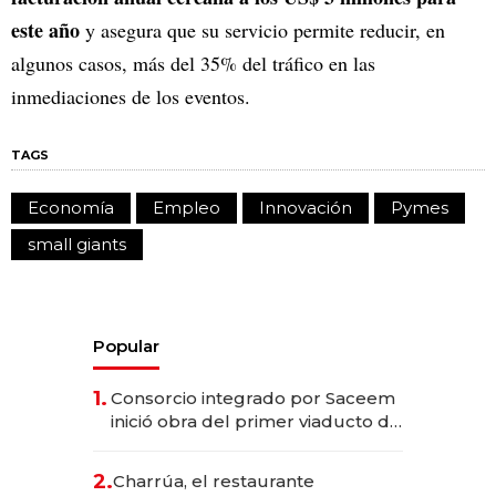
este año
y asegura que su servicio permite reducir, en
algunos casos, más del 35% del tráfico en las
inmediaciones de los eventos.
TAGS
Economía
Empleo
Innovación
Pymes
small giants
Popular
1.
Consorcio integrado por Saceem
inició obra del primer viaducto de
los Accesos Este a Montevideo;
inversión total asciende a US$ 54
2.
Charrúa, el restaurante
millones