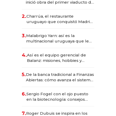
inició obra del primer viaducto de
los Accesos Este a Montevideo;
inversión total asciende a US$ 54
2.
Charrúa, el restaurante
millones
uruguayo que conquistó Madrid:
sirve 300 cubiertos diarios, agota
reservas con un mes de
3.
Malabrigo Yarn: así es la
anticipación y prepara apertura
multinacional uruguaya que le
da de tejer al mundo
4.
Así es el equipo gerencial de
Balanz: misiones, hobbies y
metas para este año
5.
De la banca tradicional a Finanzas
Abiertas: cómo avanza el sistema
financiero uruguayo
6.
Sergio Fogel con el ojo puesto
en la biotecnología: consejos
para emprendedores,
oportunidades de inversión y el
7.
Roger Dubuis se inspira en los
rol de la IA