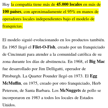
45.000 locales
Hoy
la compañía tiene más de
en más de
100 países
, con aproximadamente el 95% en manos de
operadores locales independientes bajo el modelo de
franquicias.
El modelo siguió evolucionando en los productos también.
Filet-O-Fish
En 1965 llegó el
, creado por un franquiciado
de Cincinnati para atender a la comunidad católica de su
Big Mac
zona durante los días de abstinencia. En 1968, el
fue desarrollado por Jim Delligatti, operador de
Egg
Pittsburgh. La Quarter Pounder llegó en 1973. El
McMuffin
, en 1975, creado por otro franquiciado, Herb
McNuggets
Peterson, de Santa Barbara. Los
de pollo se
incorporaron en 1983 a todos los locales de Estados
Unidos.