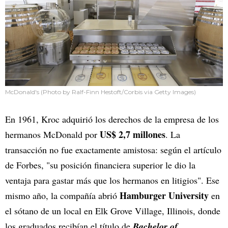
McDonald's (Photo by Ralf-Finn Hestoft/Corbis via Getty Images)
En 1961, Kroc adquirió los derechos de la empresa de los
US$ 2,7 millones
hermanos McDonald por
. La
transacción no fue exactamente amistosa: según el artículo
de Forbes, "su posición financiera superior le dio la
ventaja para gastar más que los hermanos en litigios". Ese
Hamburger University
mismo año, la compañía abrió
en
el sótano de un local en Elk Grove Village, Illinois, donde
los graduados recibían el título de
Bachelor of