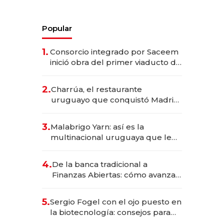
Popular
1.
Consorcio integrado por Saceem
inició obra del primer viaducto de
los Accesos Este a Montevideo;
inversión total asciende a US$ 54
2.
Charrúa, el restaurante
millones
uruguayo que conquistó Madrid:
sirve 300 cubiertos diarios, agota
reservas con un mes de
3.
Malabrigo Yarn: así es la
anticipación y prepara apertura
multinacional uruguaya que le
da de tejer al mundo
4.
De la banca tradicional a
Finanzas Abiertas: cómo avanza
el sistema financiero uruguayo
5.
Sergio Fogel con el ojo puesto en
la biotecnología: consejos para
emprendedores, oportunidades