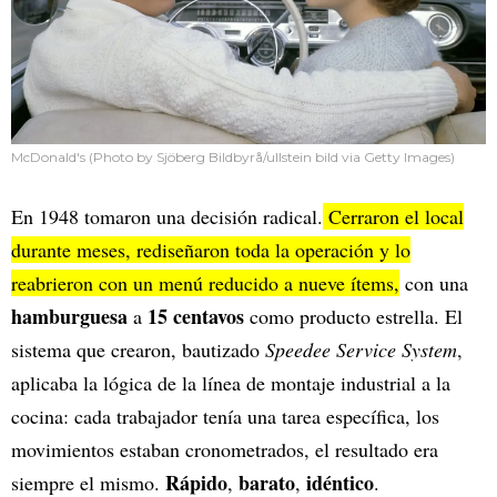
McDonald's (Photo by Sjöberg Bildbyrå/ullstein bild via Getty Images)
En 1948 tomaron una decisión radical.
Cerraron el local
durante meses, rediseñaron toda la operación y lo
reabrieron con un menú reducido a nueve ítems,
con una
hamburguesa
15 centavos
a
como producto estrella. El
sistema que crearon, bautizado
Speedee Service System
,
aplicaba la lógica de la línea de montaje industrial a la
cocina: cada trabajador tenía una tarea específica, los
movimientos estaban cronometrados, el resultado era
Rápido
barato
idéntico
siempre el mismo.
,
,
.