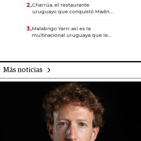
inversión total asciende a US$ 54
2.
Charrúa, el restaurante
millones
uruguayo que conquistó Madrid:
sirve 300 cubiertos diarios, agota
reservas con un mes de
3.
Malabrigo Yarn: así es la
anticipación y prepara apertura
multinacional uruguaya que le
da de tejer al mundo
Más noticias