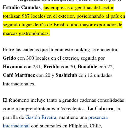
Estudio Canudas
,
las
empresas argentinas
del sector
totalizan 967 locales en el exterior, posicionando al país en
segundo lugar detrás de Brasil como mayor exportador de
marcas gastronómicas.
Entre las cadenas que lideran este ranking se encuentra
Grido
con 300 locales en el exterior, seguida por
Havanna
Freddo
Bonafide
con 231,
con 70,
con 22,
Café Martínez
Sushiclub
con 20 y
con 12 unidades
internacionales.
El fenómeno incluye tanto a grandes cadenas consolidadas
La Cabrera
como a emprendimientos más recientes.
, la
parrilla de
Gastón Riveira
, mantiene una
presencia
internacional
con sucursales en Filipinas, Chile,