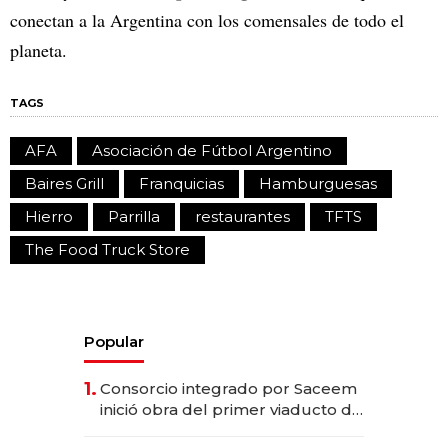
conectan a la Argentina con los comensales de todo el
planeta.
TAGS
AFA
Asociación de Fútbol Argentino
Baires Grill
Franquicias
Hamburguesas
Hierro
Parrilla
restaurantes
TFTS
The Food Truck Store
Popular
1.
Consorcio integrado por Saceem
inició obra del primer viaducto de
los Accesos Este a Montevideo;