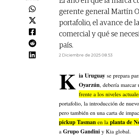
El año en que la marca c
gerente general Martín O
portafolio, el avance de l
comercial y qué se neces
país.
2 Diciembre de 2025 08.53
K
ia Uruguay
se prepara par
Oyarzún
, debería marcar 
frente a los niveles actuale
portafolio, la introducción de nuev
pero también en una carta de impac
pickup Tasman
planta de N
en la
Grupo Gandini
a
y Kia global.