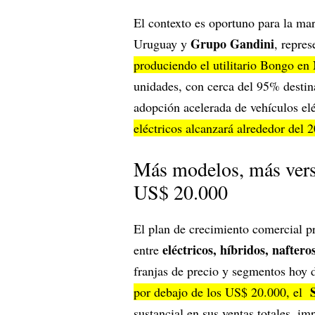
El contexto es oportuno para la ma
Grupo Gandini
Uruguay y
, repre
produciendo el utilitario Bongo en
unidades, con cerca del 95% destina
adopción acelerada de vehículos el
eléctricos alcanzará alrededor del
Más modelos, más vers
US$ 20.000
El plan de crecimiento comercial pr
eléctricos, híbridos, nafteros
entre
franjas de precio y segmentos hoy 
por debajo de los US$ 20.000, el
sustancial en sus ventas totales, 