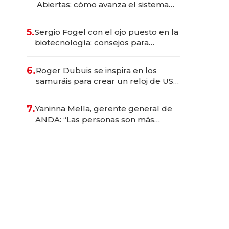
Abiertas: cómo avanza el sistema
financiero uruguayo
5.
Sergio Fogel con el ojo puesto en la
biotecnología: consejos para
emprendedores, oportunidades de
inversión y el rol de la IA
6.
Roger Dubuis se inspira en los
samuráis para crear un reloj de US$
384.000
7.
Yaninna Mella, gerente general de
ANDA: “Las personas son más
importantes que los problemas”