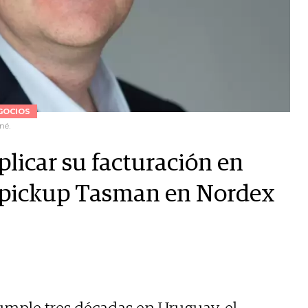
GOCIOS
né.
licar su facturación en
a pickup Tasman en Nordex