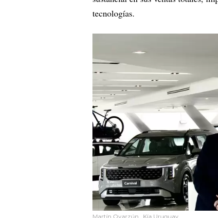
tecnologías.
Martín Oyarzún_ Kía Uruguay