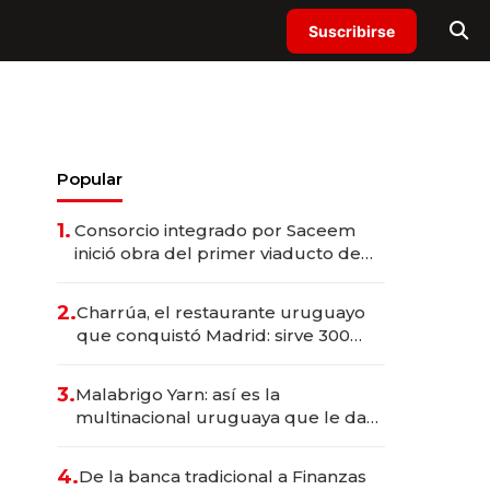
Suscribirse
Popular
1.
Consorcio integrado por Saceem
inició obra del primer viaducto de
los Accesos Este a Montevideo;
inversión total asciende a US$ 54
2.
Charrúa, el restaurante uruguayo
millones
que conquistó Madrid: sirve 300
cubiertos diarios, agota reservas
con un mes de anticipación y
3.
Malabrigo Yarn: así es la
prepara apertura
multinacional uruguaya que le da
de tejer al mundo
4.
De la banca tradicional a Finanzas