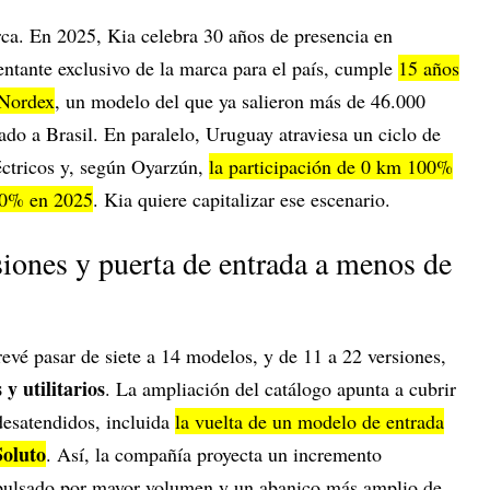
rca. En 2025, Kia celebra 30 años de presencia en
sentante exclusivo de la marca para el país, cumple
15 años
 Nordex
, un modelo del que ya salieron más de 46.000
do a Brasil. En paralelo, Uruguay atraviesa un ciclo de
éctricos y, según Oyarzún,
la participación de 0 km 100%
 20% en 2025
. Kia quiere capitalizar ese escenario.
iones y puerta de entrada a menos de
evé pasar de siete a 14 modelos, y de 11 a 22 versiones,
 y utilitarios
. La ampliación del catálogo apunta a cubrir
desatendidos, incluida
la vuelta de un modelo de entrada
Soluto
. Así, la compañía proyecta un incremento
impulsado por mayor volumen y un abanico más amplio de