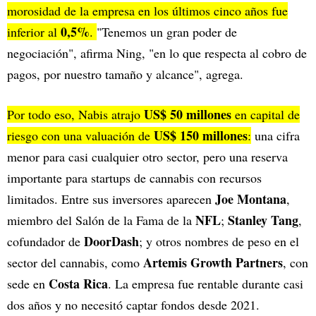
morosidad de la empresa en los últimos cinco años fue
0,5%
inferior al
.
"Tenemos un gran poder de
negociación", afirma Ning, "en lo que respecta al cobro de
pagos, por nuestro tamaño y alcance", agrega.
US$ 50 millones
Por todo eso, Nabis atrajo
en capital de
US$ 150 millones
riesgo con una valuación de
:
una cifra
menor para casi cualquier otro sector, pero una reserva
importante para startups de cannabis con recursos
Joe Montana
limitados. Entre sus inversores aparecen
,
NFL
Stanley Tang
miembro del Salón de la Fama de la
;
,
DoorDash
cofundador de
; y otros nombres de peso en el
Artemis Growth Partners
sector del cannabis, como
, con
Costa Rica
sede en
. La empresa fue rentable durante casi
dos años y no necesitó captar fondos desde 2021.