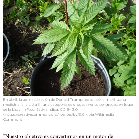
En abril, la administración de Donald Trump reclasificó la marihuana
medicinal a la Lista III, una categoría de drogas menos peligrosas, en lugar
de la Lista I. (Foto: Sativaindica, CC BY 3.0
<https://creativecommons.org/licenses/by/3.0>, via Wikimedia
Commons).
"Nuestro objetivo es convertirnos en un motor de