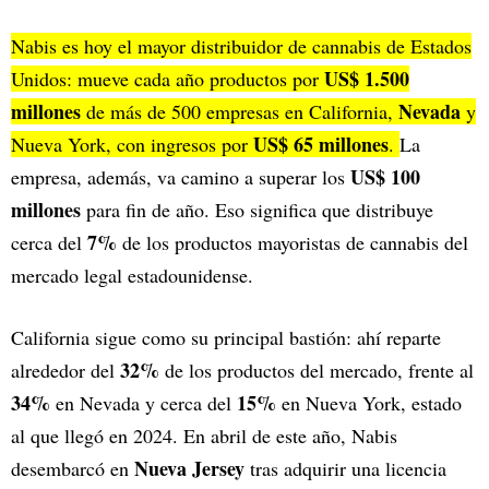
Nabis es hoy el mayor distribuidor de cannabis de Estados
US$ 1.500
Unidos: mueve cada año productos por
millones
Nevada
de más de 500 empresas en California,
y
US$ 65 millones
Nueva York, con ingresos por
.
La
US$ 100
empresa, además, va camino a superar los
millones
para fin de año. Eso significa que distribuye
7%
cerca del
de los productos mayoristas de cannabis del
mercado legal estadounidense.
California sigue como su principal bastión: ahí reparte
32%
alrededor del
de los productos del mercado, frente al
34%
15%
en Nevada y cerca del
en Nueva York, estado
al que llegó en 2024. En abril de este año, Nabis
Nueva Jersey
desembarcó en
tras adquirir una licencia