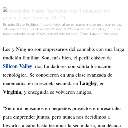
Empire State Builders: “Nueva York, al ser el nuevo motor de crecimiento,
está creciendo a un ritmo del 100% o 200% anual”, afirma Ning. “El año
pasado crecimos un 600% solo en este estado”. (Foto: Lauren Petracca).
Lee y Ning no son empresarios del cannabis con una larga
tradición familiar. Son, más bien, el perfil clásico de
Silicon Valley
: dos fundadores con sólida formación
tecnológica. Se conocieron en una clase avanzada de
Langley
matemática en la escuela secundaria
, en
Virginia
, y enseguida se volvieron amigos.
"Siempre pensamos en pequeños proyectos empresariales
para emprender juntos, pero nunca nos decidimos a
llevarlos a cabo hasta terminar la secundaria, una década