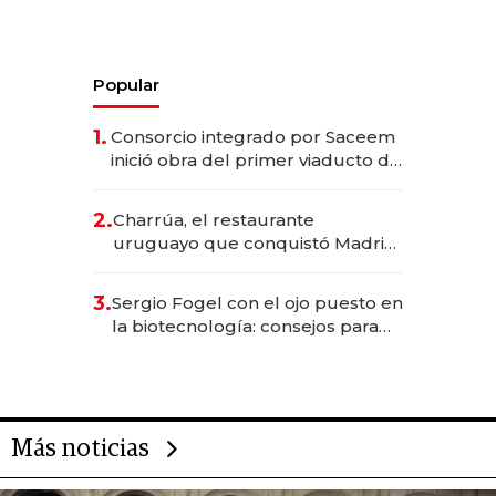
Popular
1.
Consorcio integrado por Saceem
inició obra del primer viaducto de
los Accesos Este a Montevideo;
inversión total asciende a US$ 54
2.
Charrúa, el restaurante
millones
uruguayo que conquistó Madrid:
sirve 300 cubiertos diarios, agota
reservas con un mes de
3.
Sergio Fogel con el ojo puesto en
anticipación y prepara apertura
la biotecnología: consejos para
emprendedores, oportunidades
de inversión y el rol de la IA
Más noticias