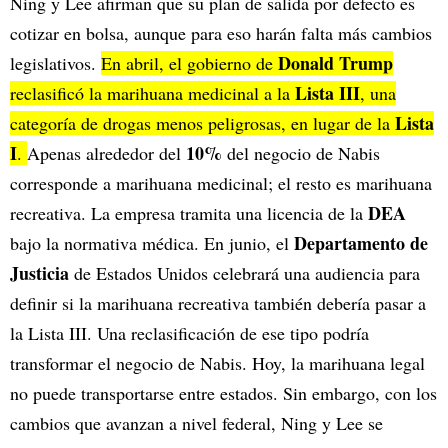
Ning y Lee afirman que su plan de salida por defecto es
cotizar en bolsa, aunque para eso harán falta más cambios
Donald Trump
legislativos.
En abril, el gobierno de
Lista III
reclasificó la marihuana medicinal a la
, una
Lista
categoría de drogas menos peligrosas, en lugar de la
I
10%
.
Apenas alrededor del
del negocio de Nabis
corresponde a marihuana medicinal; el resto es marihuana
DEA
recreativa. La empresa tramita una licencia de la
Departamento de
bajo la normativa médica. En junio, el
Justicia
de Estados Unidos celebrará una audiencia para
definir si la marihuana recreativa también debería pasar a
la Lista III. Una reclasificación de ese tipo podría
transformar el negocio de Nabis. Hoy, la marihuana legal
no puede transportarse entre estados. Sin embargo, con los
cambios que avanzan a nivel federal, Ning y Lee se