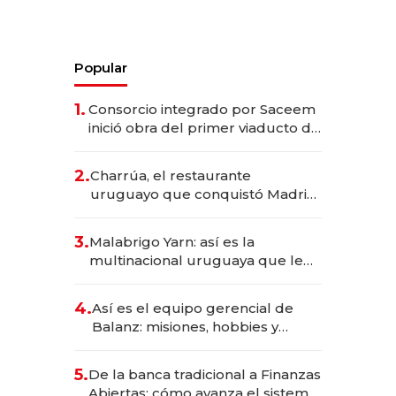
Popular
1.
Consorcio integrado por Saceem
inició obra del primer viaducto de
los Accesos Este a Montevideo;
inversión total asciende a US$ 54
2.
Charrúa, el restaurante
millones
uruguayo que conquistó Madrid:
sirve 300 cubiertos diarios, agota
reservas con un mes de
3.
Malabrigo Yarn: así es la
anticipación y prepara apertura
multinacional uruguaya que le
da de tejer al mundo
4.
Así es el equipo gerencial de
Balanz: misiones, hobbies y
metas para este año
5.
De la banca tradicional a Finanzas
Abiertas: cómo avanza el sistema