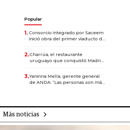
Popular
1.
Consorcio integrado por Saceem
inició obra del primer viaducto de
los Accesos Este a Montevideo;
inversión total asciende a US$ 54
2.
Charrúa, el restaurante
millones
uruguayo que conquistó Madrid:
sirve 300 cubiertos diarios, agota
reservas con un mes de
3.
Yaninna Mella, gerente general
anticipación y prepara apertura
de ANDA: “Las personas son más
importantes que los problemas”
Más noticias