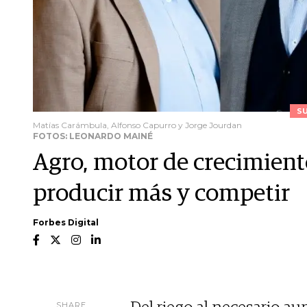
S
Matías Carámbula, Alfonso Capurro y Jorge Jourdan
FOTOS: LEONARDO MAINÉ
Agro, motor de crecimiento
producir más y competir
Forbes Digital
SHARE