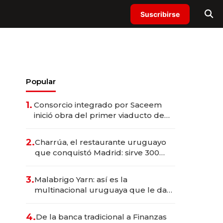
Suscribirse
Popular
1.
Consorcio integrado por Saceem
inició obra del primer viaducto de
los Accesos Este a Montevideo;
inversión total asciende a US$ 54
2.
Charrúa, el restaurante uruguayo
millones
que conquistó Madrid: sirve 300
cubiertos diarios, agota reservas
con un mes de anticipación y
3.
Malabrigo Yarn: así es la
prepara apertura
multinacional uruguaya que le da
de tejer al mundo
4.
De la banca tradicional a Finanzas