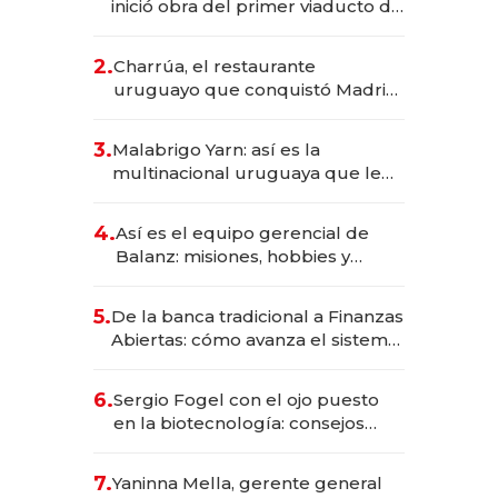
inició obra del primer viaducto de
los Accesos Este a Montevideo;
inversión total asciende a US$ 54
2.
Charrúa, el restaurante
millones
uruguayo que conquistó Madrid:
sirve 300 cubiertos diarios, agota
reservas con un mes de
3.
Malabrigo Yarn: así es la
anticipación y prepara apertura
multinacional uruguaya que le
da de tejer al mundo
4.
Así es el equipo gerencial de
Balanz: misiones, hobbies y
metas para este año
5.
De la banca tradicional a Finanzas
Abiertas: cómo avanza el sistema
financiero uruguayo
6.
Sergio Fogel con el ojo puesto
en la biotecnología: consejos
para emprendedores,
oportunidades de inversión y el
7.
Yaninna Mella, gerente general
rol de la IA