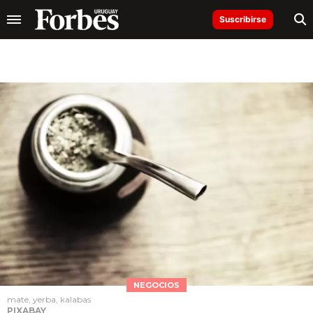
Suscribirse
NEGOCIOS
mate, yerba, kalabas
PIXABAY