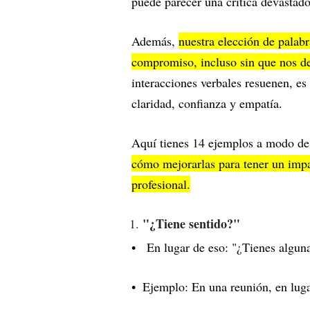
puede parecer una crítica devastad
Además,
nuestra elección de palab
compromiso, incluso sin que nos d
interacciones verbales resuenen, es
claridad, confianza y empatía.
Aquí tienes 14 ejemplos a modo de
cómo mejorarlas para tener un impa
profesional.
"¿Tiene sentido?"
En lugar de eso: "¿Tienes alguna
Ejemplo: En una reunión, en lugar