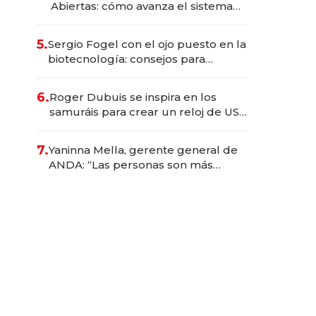
Abiertas: cómo avanza el sistema
financiero uruguayo
5.
Sergio Fogel con el ojo puesto en la
biotecnología: consejos para
emprendedores, oportunidades de
inversión y el rol de la IA
6.
Roger Dubuis se inspira en los
samuráis para crear un reloj de US$
384.000
7.
Yaninna Mella, gerente general de
ANDA: “Las personas son más
importantes que los problemas”