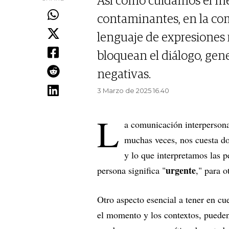
Así como cuidamos el m
contaminantes, en la c
lenguaje de expresiones r
bloquean el diálogo, ge
negativas.
3 Marzo de 2025 16.40
L
a comunicación interpersonal
muchas veces, nos cuesta do
y lo que interpretamos las p
urgente
persona significa "
," para o
Otro aspecto esencial a tener en c
el momento y los contextos, pueden 