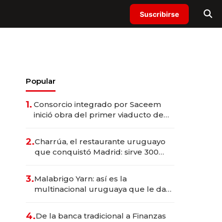
Suscribirse
Popular
1.
Consorcio integrado por Saceem
inició obra del primer viaducto de
los Accesos Este a Montevideo;
inversión total asciende a US$ 54
2.
Charrúa, el restaurante uruguayo
millones
que conquistó Madrid: sirve 300
cubiertos diarios, agota reservas
con un mes de anticipación y
3.
Malabrigo Yarn: así es la
prepara apertura
multinacional uruguaya que le da
de tejer al mundo
4.
De la banca tradicional a Finanzas