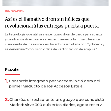
INNOVACIÓN
Así es el llamativo dron sin hélices que
revolucionará las entregas puerta a puerta
La tecnología que utilizará este futuro dron de carga para avanzar
y cambiar de dirección en el espacio aéreo urbano se diferencia
claramente de los existentes, ha sido desarrollada por Cyclotech y
se denomina “propulsión cíclica de vectorización de empuje”.
Popular
1.
Consorcio integrado por Saceem inició obra del
primer viaducto de los Accesos Este a
Montevideo; inversión total asciende a US$ 54
millones
2.
Charrúa, el restaurante uruguayo que conquistó
Madrid: sirve 300 cubiertos diarios, agota reservas
con un mes de anticipación y prepara apertura