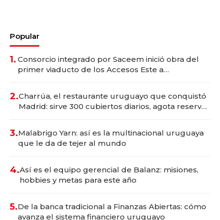
Popular
1.
Consorcio integrado por Saceem inició obra del
primer viaducto de los Accesos Este a
Montevideo; inversión total asciende a US$ 54
millones
2.
Charrúa, el restaurante uruguayo que conquistó
Madrid: sirve 300 cubiertos diarios, agota reservas
con un mes de anticipación y prepara apertura
3.
Malabrigo Yarn: así es la multinacional uruguaya
que le da de tejer al mundo
4.
Así es el equipo gerencial de Balanz: misiones,
hobbies y metas para este año
5.
De la banca tradicional a Finanzas Abiertas: cómo
avanza el sistema financiero uruguayo