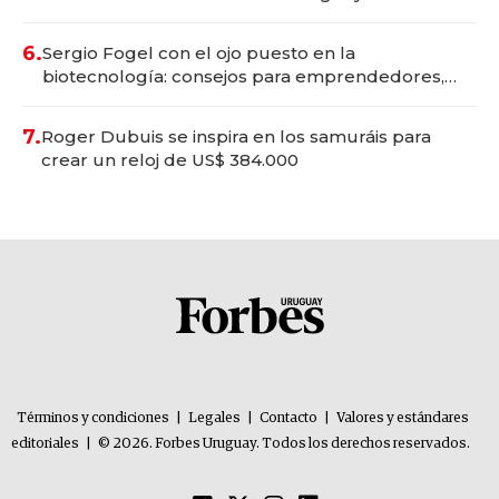
6.
Sergio Fogel con el ojo puesto en la
biotecnología: consejos para emprendedores,
oportunidades de inversión y el rol de la IA
7.
Roger Dubuis se inspira en los samuráis para
crear un reloj de US$ 384.000
Términos y condiciones
|
Legales
|
Contacto
|
Valores y estándares
editoriales
|
© 2026. Forbes Uruguay. Todos los derechos reservados.