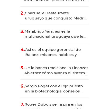
los Accesos Este a Montevideo;
inversión total asciende a US$ 54
2.
Charrúa, el restaurante
millones
uruguayo que conquistó Madrid:
sirve 300 cubiertos diarios, agota
reservas con un mes de
3.
Malabrigo Yarn: así es la
anticipación y prepara apertura
multinacional uruguaya que le
da de tejer al mundo
4.
Así es el equipo gerencial de
Balanz: misiones, hobbies y
metas para este año
5.
De la banca tradicional a Finanzas
Abiertas: cómo avanza el sistema
financiero uruguayo
6.
Sergio Fogel con el ojo puesto
en la biotecnología: consejos
para emprendedores,
oportunidades de inversión y el
7.
Roger Dubuis se inspira en los
rol de la IA