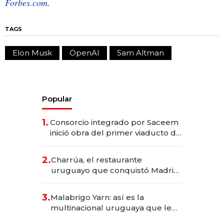
Forbes.com
.
TAGS
Elon Musk
OpenAI
Sam Altman
Popular
1.
Consorcio integrado por Saceem
inició obra del primer viaducto de
los Accesos Este a Montevideo;
inversión total asciende a US$ 54
2.
Charrúa, el restaurante
millones
uruguayo que conquistó Madrid:
sirve 300 cubiertos diarios, agota
reservas con un mes de
3.
Malabrigo Yarn: así es la
anticipación y prepara apertura
multinacional uruguaya que le
da de tejer al mundo