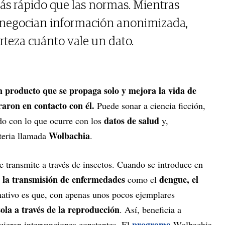
ás rápido que las normas. Mientras
s negocian información anonimizada,
rteza cuánto vale un dato.
n producto que se propaga solo y mejora la vida de
raron en contacto con él.
Puede sonar a ciencia ficción,
datos de salud
do con lo que ocurre con los
y,
Wolbachia
teria llamada
.
 transmite a través de insectos. Cuando se introduce en
 la transmisión de enfermedades
dengue, el
como el
ativo es que, con apenas unos pocos ejemplares
sola a través de la reproducción
. Así, beneficia a
programa
uieran intervenciones constantes. El
Wolbachia