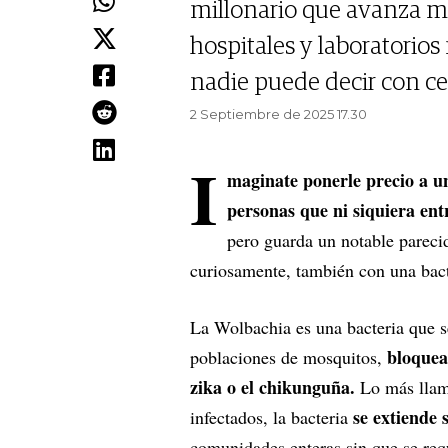
millonario que avanza m
hospitales y laboratorio
nadie puede decir con ce
2 Septiembre de 2025 17.30
I
maginate ponerle precio a u
personas que ni siquiera ent
pero guarda un notable pareci
curiosamente, también con una bac
La Wolbachia es una bacteria que se
bloquea
poblaciones de mosquitos,
zika o el chikunguña.
Lo más llam
se extiende 
infectados, la bacteria
comunidades enteras sin que se req