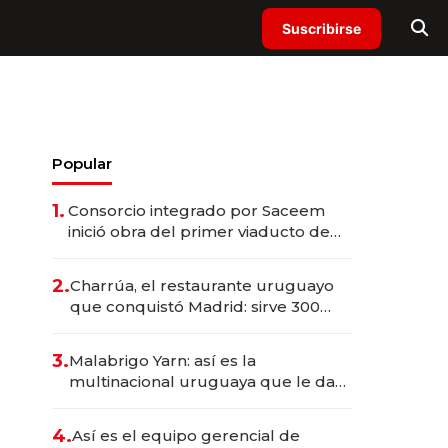
Suscribirse
Popular
1.
Consorcio integrado por Saceem
inició obra del primer viaducto de
los Accesos Este a Montevideo;
inversión total asciende a US$ 54
2.
Charrúa, el restaurante uruguayo
millones
que conquistó Madrid: sirve 300
cubiertos diarios, agota reservas
con un mes de anticipación y
3.
Malabrigo Yarn: así es la
prepara apertura
multinacional uruguaya que le da
de tejer al mundo
4.
Así es el equipo gerencial de