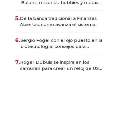
Balanz: misiones, hobbies y metas
para este año
5.
De la banca tradicional a Finanzas
Abiertas: cómo avanza el sistema
financiero uruguayo
6.
Sergio Fogel con el ojo puesto en la
biotecnología: consejos para
emprendedores, oportunidades de
inversión y el rol de la IA
7.
Roger Dubuis se inspira en los
samuráis para crear un reloj de US$
384.000