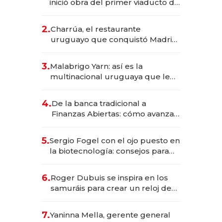
inició obra del primer viaducto de
los Accesos Este a Montevideo;
inversión total asciende a US$ 54
2.
Charrúa, el restaurante
millones
uruguayo que conquistó Madrid:
sirve 300 cubiertos diarios, agota
reservas con un mes de
3.
Malabrigo Yarn: así es la
anticipación y prepara apertura
multinacional uruguaya que le
da de tejer al mundo
4.
De la banca tradicional a
Finanzas Abiertas: cómo avanza
el sistema financiero uruguayo
5.
Sergio Fogel con el ojo puesto en
la biotecnología: consejos para
emprendedores, oportunidades
de inversión y el rol de la IA
6.
Roger Dubuis se inspira en los
samuráis para crear un reloj de
US$ 384.000
7.
Yaninna Mella, gerente general