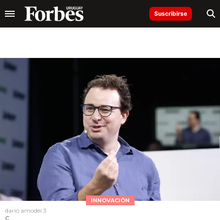
Suscribirse
INNOVACIÓN
dario amodei 3
C