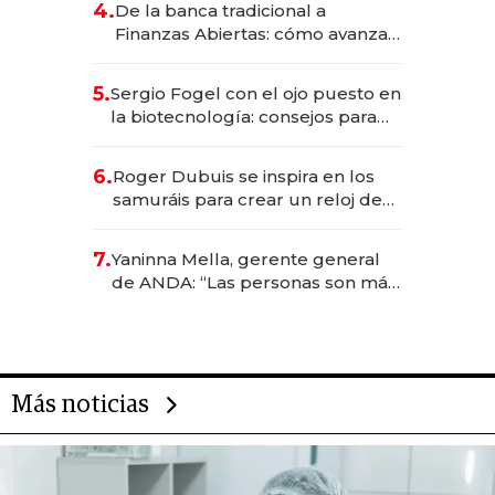
4.
De la banca tradicional a
Finanzas Abiertas: cómo avanza
el sistema financiero uruguayo
5.
Sergio Fogel con el ojo puesto en
la biotecnología: consejos para
emprendedores, oportunidades
de inversión y el rol de la IA
6.
Roger Dubuis se inspira en los
samuráis para crear un reloj de
US$ 384.000
7.
Yaninna Mella, gerente general
de ANDA: “Las personas son más
importantes que los problemas”
Más noticias