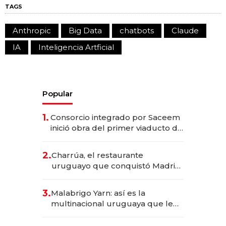
TAGS
Anthropic
Big Data
chatbots
Claude
IA
Inteligencia Artficial
Popular
1.
Consorcio integrado por Saceem
inició obra del primer viaducto de
los Accesos Este a Montevideo;
inversión total asciende a US$ 54
2.
Charrúa, el restaurante
millones
uruguayo que conquistó Madrid:
sirve 300 cubiertos diarios, agota
reservas con un mes de
3.
Malabrigo Yarn: así es la
anticipación y prepara apertura
multinacional uruguaya que le
da de tejer al mundo