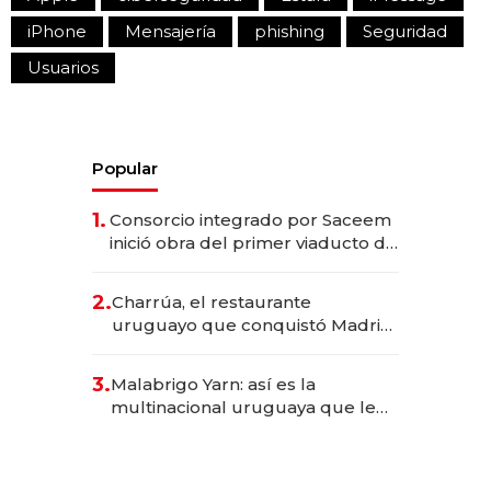
iPhone
Mensajería
phishing
Seguridad
Usuarios
Popular
1.
Consorcio integrado por Saceem
inició obra del primer viaducto de
los Accesos Este a Montevideo;
inversión total asciende a US$ 54
2.
Charrúa, el restaurante
millones
uruguayo que conquistó Madrid:
sirve 300 cubiertos diarios, agota
reservas con un mes de
3.
Malabrigo Yarn: así es la
anticipación y prepara apertura
multinacional uruguaya que le
da de tejer al mundo