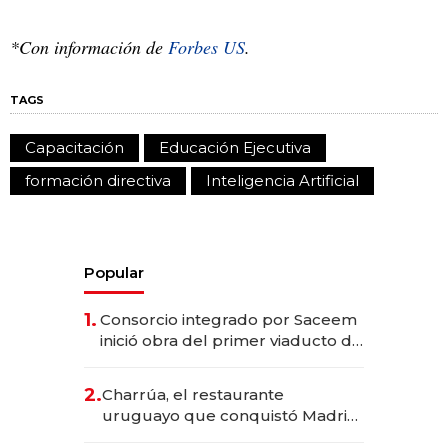
*Con información de
Forbes US
.
TAGS
Capacitación
Educación Ejecutiva
formación directiva
Inteligencia Artificial
Popular
1.
Consorcio integrado por Saceem
inició obra del primer viaducto de
los Accesos Este a Montevideo;
inversión total asciende a US$ 54
2.
Charrúa, el restaurante
millones
uruguayo que conquistó Madrid:
sirve 300 cubiertos diarios, agota