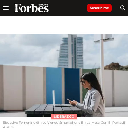
Suscribirse
LIDERAZGO
Ejecutivo Femenino étnico Viendo Smartphone En La Mesa Con El Portátil
Al Aire L