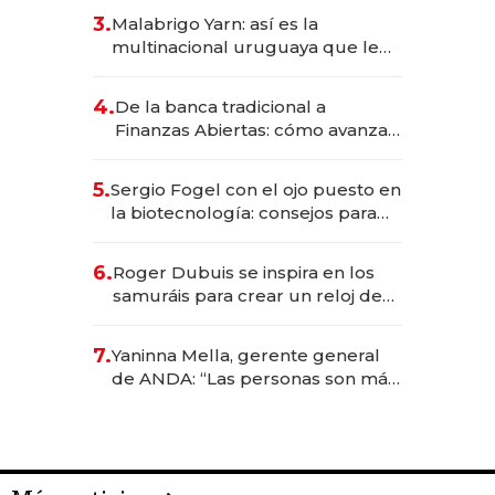
reservas con un mes de
3.
Malabrigo Yarn: así es la
anticipación y prepara apertura
multinacional uruguaya que le
da de tejer al mundo
4.
De la banca tradicional a
Finanzas Abiertas: cómo avanza
el sistema financiero uruguayo
5.
Sergio Fogel con el ojo puesto en
la biotecnología: consejos para
emprendedores, oportunidades
de inversión y el rol de la IA
6.
Roger Dubuis se inspira en los
samuráis para crear un reloj de
US$ 384.000
7.
Yaninna Mella, gerente general
de ANDA: “Las personas son más
importantes que los problemas”