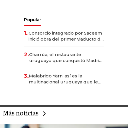
Popular
1.
Consorcio integrado por Saceem
inició obra del primer viaducto de
los Accesos Este a Montevideo;
inversión total asciende a US$ 54
2.
Charrúa, el restaurante
millones
uruguayo que conquistó Madrid:
sirve 300 cubiertos diarios, agota
reservas con un mes de
3.
Malabrigo Yarn: así es la
anticipación y prepara apertura
multinacional uruguaya que le
da de tejer al mundo
Más noticias