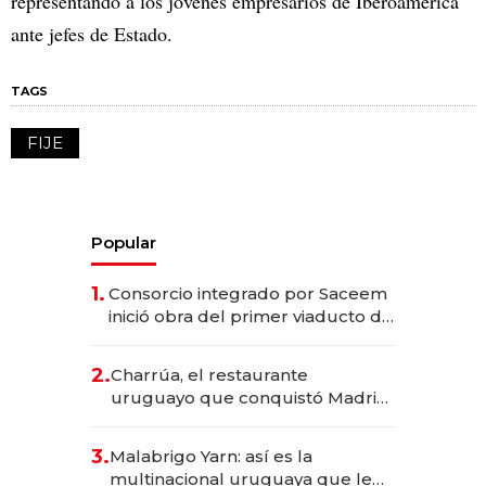
representando a los jóvenes empresarios de Iberoamérica
ante jefes de Estado.
TAGS
FIJE
Popular
1.
Consorcio integrado por Saceem
inició obra del primer viaducto de
los Accesos Este a Montevideo;
inversión total asciende a US$ 54
2.
Charrúa, el restaurante
millones
uruguayo que conquistó Madrid:
sirve 300 cubiertos diarios, agota
reservas con un mes de
3.
Malabrigo Yarn: así es la
anticipación y prepara apertura
multinacional uruguaya que le