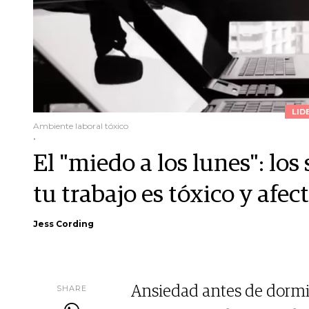
LID
Ambiente laboral tóxico
.
El "miedo a los lunes": lo
tu trabajo es tóxico y afec
Jess Cording
SHARE
Ansiedad antes de dormi