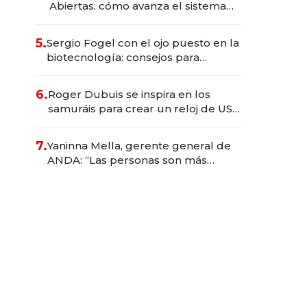
Abiertas: cómo avanza el sistema
financiero uruguayo
5.
Sergio Fogel con el ojo puesto en la
biotecnología: consejos para
emprendedores, oportunidades de
inversión y el rol de la IA
6.
Roger Dubuis se inspira en los
samuráis para crear un reloj de US$
384.000
7.
Yaninna Mella, gerente general de
ANDA: “Las personas son más
importantes que los problemas”