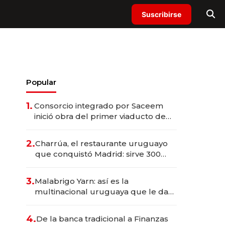
Suscribirse
Popular
1.
Consorcio integrado por Saceem
inició obra del primer viaducto de
los Accesos Este a Montevideo;
inversión total asciende a US$ 54
2.
Charrúa, el restaurante uruguayo
millones
que conquistó Madrid: sirve 300
cubiertos diarios, agota reservas
con un mes de anticipación y
3.
Malabrigo Yarn: así es la
prepara apertura
multinacional uruguaya que le da
de tejer al mundo
4.
De la banca tradicional a Finanzas