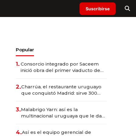
Suscribirse
Popular
1.
Consorcio integrado por Saceem
inició obra del primer viaducto de
los Accesos Este a Montevideo;
inversión total asciende a US$ 54
2.
Charrúa, el restaurante uruguayo
millones
que conquistó Madrid: sirve 300
cubiertos diarios, agota reservas
con un mes de anticipación y
3.
Malabrigo Yarn: así es la
prepara apertura
multinacional uruguaya que le da
de tejer al mundo
4.
Así es el equipo gerencial de