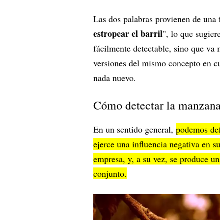
Las dos palabras provienen de una 
estropear el barril
", lo que sugier
fácilmente detectable, sino que va 
versiones del mismo concepto en c
nada nuevo.
Cómo detectar la manzana
En un sentido general,
podemos def
ejerce una influencia negativa en su
empresa, y, a su vez, se produce un
conjunto.