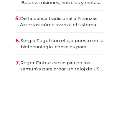
Balanz: misiones, hobbies y metas
para este año
5.
De la banca tradicional a Finanzas
Abiertas: cómo avanza el sistema
financiero uruguayo
6.
Sergio Fogel con el ojo puesto en la
biotecnología: consejos para
emprendedores, oportunidades de
inversión y el rol de la IA
7.
Roger Dubuis se inspira en los
samuráis para crear un reloj de US$
384.000